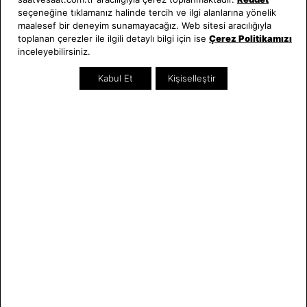
seçeneğine tıklamanız halinde tercih ve ilgi alanlarına yönelik
Hakkımızda
Erkek Saat
maalesef bir deneyim sunamayacağız. Web sitesi aracılığıyla
Neden Saat ve Saat
Kadın Saat
toplanan çerezler ile ilgili detaylı bilgi için ise
Çerez Politikamızı
inceleyebilirsiniz.
Mağazalar
Tüm Ürünler
Kurumsal Satış
Takı & Aksesuar
Kabul Et
Kişiselleştir
Mağazada Teknik Servis
Kampanyalar
Yatırımcı İlişkileri
İndirimliler
Online Özel
Hediye Kartı
Blog
İletişim
WhatsApp
0212 232 72 28
850 460 72 43
Bizi Takip Edin
Bize Ulaşın