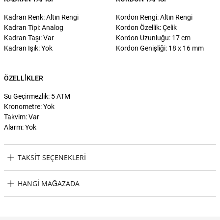
Kadran Renk: Altın Rengi
Kordon Rengi: Altın Rengi
Kadran Tipi: Analog
Kordon Özellik: Çelik
Kadran Taşı: Var
Kordon Uzunluğu: 17 cm
Kadran Işık: Yok
Kordon Genişliği: 18 x 16 mm
ÖZELLIKLER
Su Geçirmezlik: 5 ATM
Kronometre: Yok
Takvim: Var
Alarm: Yok
TAKSIT SEÇENEKLERI
U.S. Polo Assn. USPA2059-06 Kadın Kol Saati Taksit Seçenekleri
HANGI MAĞAZADA
U.S. Polo Assn. USPA2059-06 Kadın Kol Saati Hangi Mağazada
Bulabilirim?