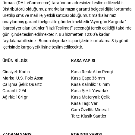
firması (DHL eCommerce) tarafından adresinize teslim edilecektir.
Distribütörü olduğumuz markalarımızın garanti belgesi dijital ortamda
üretilip sms ve mail ile, yetkili satıcısı olduğumuz markalarımız
onaylanmış garanti belgesi ile gönderilmektedir."Aynı gün Kargoda"
ibaresi yer alan ürünler "Hızlı Teslimat” seçeneği tercih edildiği takdirde
gün içinde teslim edilmektedir. Bu hizmetten 12:00'a kadar
faydalanabilirsiniz. Bunun dışındaki siparişleriniz ortalama 3 iş günü
içerisinde kargo yetkilisine teslim edilecektir.
ÜRÜN BILGISI
KASA YAPISI
Cinsiyet: Kadın
Kasa Renk: Altın Rengi
Marka: U.S. Polo Assn.
Kasa Çapı: 36 mm
Çalışma Şekli: Quartz
Kasa Kalinlik: 10 mm
Garanti: 2 Yıl
Kasa Şekli: Yuvarlak
Ağırlık: 104 gr
Kasa Materyali: Çelik
Kasa Taşı: Var
Cam Özellik: Mineral
Tarz: Klasik Saatler
KADRAN YAPISI
KORDON YAPISI