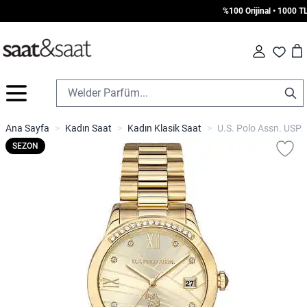
%100 Orijinal • 1000 TL Üz
Car
Fav
İçeriğe geç
Ana Sayfa
>
Kadın Saat
>
Kadın Klasik Saat
>
U.S. Polo Assn. USPA
SEZON