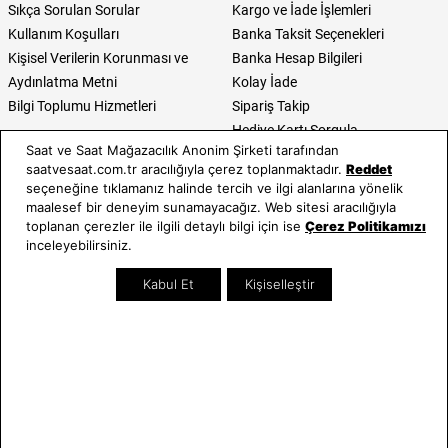
Sıkça Sorulan Sorular
Kargo ve İade İşlemleri
Kullanım Koşulları
Banka Taksit Seçenekleri
Kişisel Verilerin Korunması ve
Banka Hesap Bilgileri
Aydınlatma Metni
Kolay İade
Bilgi Toplumu Hizmetleri
Sipariş Takip
Hediye Kartı Sorgula
Saat ve Saat Mağazacılık Anonim Şirketi tarafından
E-Garanti ve E-Fatura
saatvesaat.com.tr aracılığıyla çerez toplanmaktadır.
Reddet
Kullanım Kılavuzları
seçeneğine tıklamanız halinde tercih ve ilgi alanlarına yönelik
maalesef bir deneyim sunamayacağız. Web sitesi aracılığıyla
Saat ve Saat
Kategoriler
toplanan çerezler ile ilgili detaylı bilgi için ise
Çerez Politikamızı
inceleyebilirsiniz.
Hakkımızda
Erkek Saat
Neden Saat ve Saat
Kadın Saat
Kabul Et
Kişiselleştir
Mağazalar
Tüm Ürünler
Kurumsal Satış
Takı & Aksesuar
Mağazada Teknik Servis
Kampanyalar
Yatırımcı İlişkileri
İndirimliler
Online Özel
Hediye Kartı
Blog