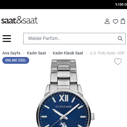
%100 Oriji
Car
Fav
İçeriğe geç
Ana Sayfa
>
Kadın Saat
>
Kadın Klasik Saat
>
U.S. Polo Assn. USPA
ONLINE ÖZEL