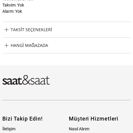
Takvim: Yok
Alarm: Yok
TAKSIT SEÇENEKLERI
U.S. Polo Assn. USPA2057-10 Kadın Kol Saati Taksit Seçenekleri
HANGI MAĞAZADA
U.S. Polo Assn. USPA2057-10 Kadın Kol Saati Hangi Mağazada
Bulabilirim?
Bizi Takip Edin!
Müşteri Hizmetleri
İletişim
Nasıl Alırım