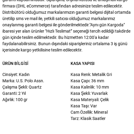
firması (DHL eCommerce) tarafından adresinize teslim edilecektir.
Distribütörü olduğumuz markalarımızın garanti belgesi dijital ortamda
üretilip sms ve mail ile, yetkili satıcısı olduğumuz markalarımız
onaylanmış garanti belgesi ile gönderilmektedir."Aynı gün Kargoda"
ibaresi yer alan ürünler "Hızlı Teslimat” seçeneği tercih edildiği takdirde
gün içinde teslim edilmektedir. Bu hizmetten 12:00'a kadar
faydalanabilirsiniz. Bunun dışındaki siparişleriniz ortalama 3 iş günü
içerisinde kargo yetkilisine teslim edilecektir.
ÜRÜN BILGISI
KASA YAPISI
Cinsiyet: Kadın
Kasa Renk: Metalik Gri
Marka: U.S. Polo Assn.
Kasa Çapı: 36 mm
Çalışma Şekli: Quartz
Kasa Kalinlik: 10 mm
Garanti: 2 Yıl
Kasa Şekli: Yuvarlak
Ağırlık: 100 gr
Kasa Materyali: Çelik
Kasa Taşı: Var
Cam Özellik: Mineral
Tarz: Klasik Saatler