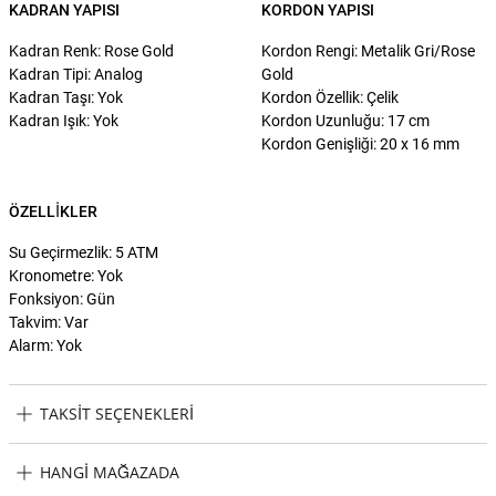
KADRAN YAPISI
KORDON YAPISI
Kadran Renk: Rose Gold
Kordon Rengi: Metalik Gri/Rose
Kadran Tipi: Analog
Gold
Kadran Taşı: Yok
Kordon Özellik: Çelik
Kadran Işık: Yok
Kordon Uzunluğu: 17 cm
Kordon Genişliği: 20 x 16 mm
ÖZELLIKLER
Su Geçirmezlik: 5 ATM
Kronometre: Yok
Fonksiyon: Gün
Takvim: Var
Alarm: Yok
TAKSIT SEÇENEKLERI
U.S. Polo Assn. USPA2054-06 Kadın Kol Saati Taksit Seçenekleri
HANGI MAĞAZADA