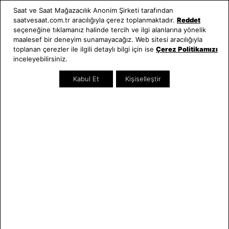
Kullanım Kılavuzları
Saat ve Saat Mağazacılık Anonim Şirketi tarafından
saatvesaat.com.tr aracılığıyla çerez toplanmaktadır.
Reddet
Saat ve Saat
Kategoriler
seçeneğine tıklamanız halinde tercih ve ilgi alanlarına yönelik
maalesef bir deneyim sunamayacağız. Web sitesi aracılığıyla
Hakkımızda
Erkek Saat
toplanan çerezler ile ilgili detaylı bilgi için ise
Çerez Politikamızı
Neden Saat ve Saat
Kadın Saat
inceleyebilirsiniz.
Mağazalar
Tüm Ürünler
Kurumsal Satış
Takı & Aksesuar
Kabul Et
Kişiselleştir
Mağazada Teknik Servis
Kampanyalar
Yatırımcı İlişkileri
İndirimliler
Online Özel
Hediye Kartı
Blog
İletişim
WhatsApp
0212 232 72 28
850 460 72 43
Bizi Takip Edin
Bize Ulaşın