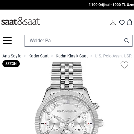
%100 Orijinal • 1000 TL Üzeri Ü
Car
Fav
İçeriğe geç
Ana Sayfa
>
Kadın Saat
>
Kadın Klasik Saat
>
U.S. Polo Assn. USPA
SEZON