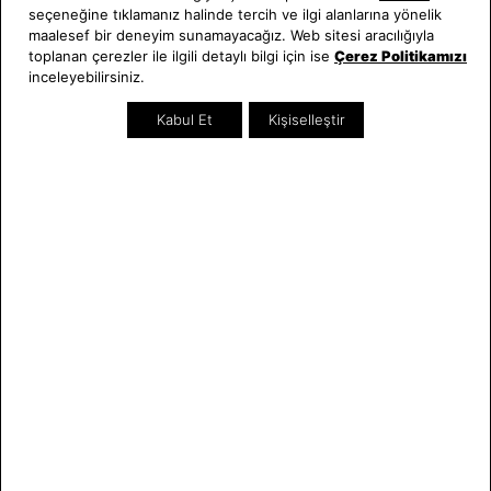
seçeneğine tıklamanız halinde tercih ve ilgi alanlarına yönelik
Hakkımızda
Erkek Saat
maalesef bir deneyim sunamayacağız. Web sitesi aracılığıyla
Neden Saat ve Saat
Kadın Saat
toplanan çerezler ile ilgili detaylı bilgi için ise
Çerez Politikamızı
Mağazalar
Tüm Ürünler
inceleyebilirsiniz.
Kurumsal Satış
Takı & Aksesuar
Kabul Et
Kişiselleştir
Mağazada Teknik Servis
Kampanyalar
Yatırımcı İlişkileri
İndirimliler
Online Özel
Hediye Kartı
Blog
İletişim
WhatsApp
0212 232 72 28
850 460 72 43
Bizi Takip Edin
Bize Ulaşın