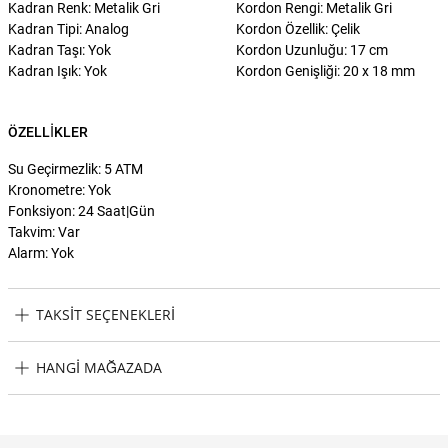
Kadran Renk: Metalik Gri
Kordon Rengi: Metalik Gri
Kadran Tipi: Analog
Kordon Özellik: Çelik
Kadran Taşı: Yok
Kordon Uzunluğu: 17 cm
Kadran Işık: Yok
Kordon Genişliği: 20 x 18 mm
ÖZELLIKLER
Su Geçirmezlik: 5 ATM
Kronometre: Yok
Fonksiyon: 24 Saat|Gün
Takvim: Var
Alarm: Yok
TAKSIT SEÇENEKLERI
U.S. Polo Assn. USPA2040-06 Kadın Kol Saati Taksit Seçenekleri
HANGI MAĞAZADA
U.S. Polo Assn. USPA2040-06 Kadın Kol Saati Hangi Mağazada
Bulabilirim?