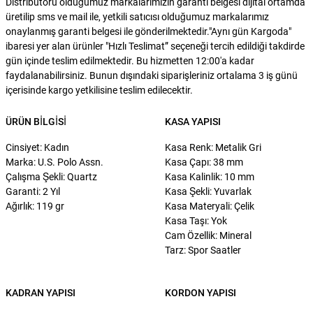
Distribütörü olduğumuz markalarımızın garanti belgesi dijital ortamda
üretilip sms ve mail ile, yetkili satıcısı olduğumuz markalarımız
onaylanmış garanti belgesi ile gönderilmektedir."Aynı gün Kargoda"
ibaresi yer alan ürünler "Hızlı Teslimat” seçeneği tercih edildiği takdirde
gün içinde teslim edilmektedir. Bu hizmetten 12:00'a kadar
faydalanabilirsiniz. Bunun dışındaki siparişleriniz ortalama 3 iş günü
içerisinde kargo yetkilisine teslim edilecektir.
ÜRÜN BILGISI
KASA YAPISI
Cinsiyet: Kadın
Kasa Renk: Metalik Gri
Marka: U.S. Polo Assn.
Kasa Çapı: 38 mm
Çalışma Şekli: Quartz
Kasa Kalinlik: 10 mm
Garanti: 2 Yıl
Kasa Şekli: Yuvarlak
Ağırlık: 119 gr
Kasa Materyali: Çelik
Kasa Taşı: Yok
Cam Özellik: Mineral
Tarz: Spor Saatler
KADRAN YAPISI
KORDON YAPISI