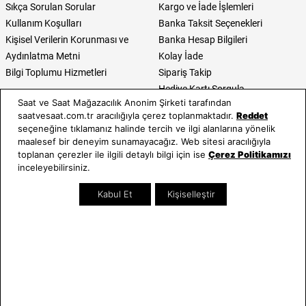
Sıkça Sorulan Sorular
Kargo ve İade İşlemleri
Kullanım Koşulları
Banka Taksit Seçenekleri
Kişisel Verilerin Korunması ve
Banka Hesap Bilgileri
Aydınlatma Metni
Kolay İade
Bilgi Toplumu Hizmetleri
Sipariş Takip
Hediye Kartı Sorgula
Saat ve Saat Mağazacılık Anonim Şirketi tarafından
E-Garanti ve E-Fatura
saatvesaat.com.tr aracılığıyla çerez toplanmaktadır.
Reddet
Kullanım Kılavuzları
seçeneğine tıklamanız halinde tercih ve ilgi alanlarına yönelik
maalesef bir deneyim sunamayacağız. Web sitesi aracılığıyla
Saat ve Saat
Kategoriler
toplanan çerezler ile ilgili detaylı bilgi için ise
Çerez Politikamızı
inceleyebilirsiniz.
Hakkımızda
Erkek Saat
Neden Saat ve Saat
Kadın Saat
Kabul Et
Kişiselleştir
Mağazalar
Tüm Ürünler
Kurumsal Satış
Takı & Aksesuar
Mağazada Teknik Servis
Kampanyalar
Yatırımcı İlişkileri
İndirimliler
Online Özel
Hediye Kartı
Blog