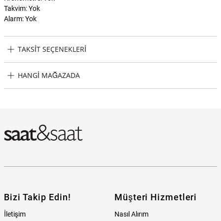
Takvim: Yok
Alarm: Yok
TAKSIT SEÇENEKLERI
U.S. Polo Assn. USPA1049-06 Erkek Kol Saati Taksit Seçenekleri
HANGI MAĞAZADA
U.S. Polo Assn. USPA1049-06 Erkek Kol Saati Hangi Mağazada
Bulabilirim?
Bizi Takip Edin!
Müşteri Hizmetleri
İletişim
Nasıl Alırım