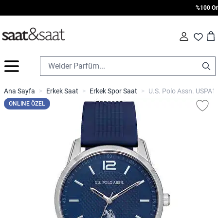
%100 Orijin
Car
Fav
İçeriğe geç
Ana Sayfa
>
Erkek Saat
>
Erkek Spor Saat
>
U.S. Polo Assn. USPA10
ONLINE ÖZEL