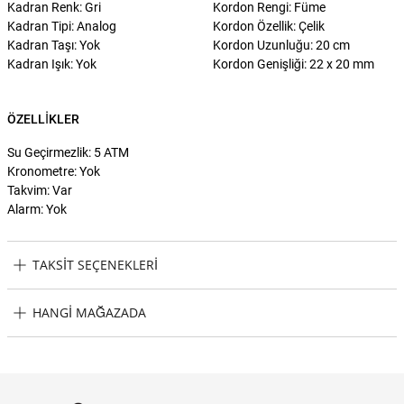
Kadran Renk: Gri
Kordon Rengi: Füme
Kadran Tipi: Analog
Kordon Özellik: Çelik
Kadran Taşı: Yok
Kordon Uzunluğu: 20 cm
Kadran Işık: Yok
Kordon Genişliği: 22 x 20 mm
ÖZELLIKLER
Su Geçirmezlik: 5 ATM
Kronometre: Yok
Takvim: Var
Alarm: Yok
TAKSIT SEÇENEKLERI
U.S. Polo Assn. USPA1042-04 Erkek Kol Saati Taksit Seçenekleri
HANGI MAĞAZADA
U.S. Polo Assn. USPA1042-04 Erkek Kol Saati Hangi Mağazada
Bulabilirim?