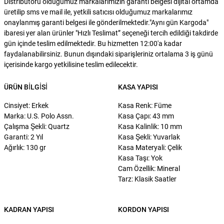
Distribütörü olduğumuz markalarımızın garanti belgesi dijital ortamda
üretilip sms ve mail ile, yetkili satıcısı olduğumuz markalarımız
onaylanmış garanti belgesi ile gönderilmektedir."Aynı gün Kargoda"
ibaresi yer alan ürünler "Hızlı Teslimat” seçeneği tercih edildiği takdirde
gün içinde teslim edilmektedir. Bu hizmetten 12:00'a kadar
faydalanabilirsiniz. Bunun dışındaki siparişleriniz ortalama 3 iş günü
içerisinde kargo yetkilisine teslim edilecektir.
ÜRÜN BILGISI
KASA YAPISI
Cinsiyet: Erkek
Kasa Renk: Füme
Marka: U.S. Polo Assn.
Kasa Çapı: 43 mm
Çalışma Şekli: Quartz
Kasa Kalinlik: 10 mm
Garanti: 2 Yıl
Kasa Şekli: Yuvarlak
Ağırlık: 130 gr
Kasa Materyali: Çelik
Kasa Taşı: Yok
Cam Özellik: Mineral
Tarz: Klasik Saatler
KADRAN YAPISI
KORDON YAPISI