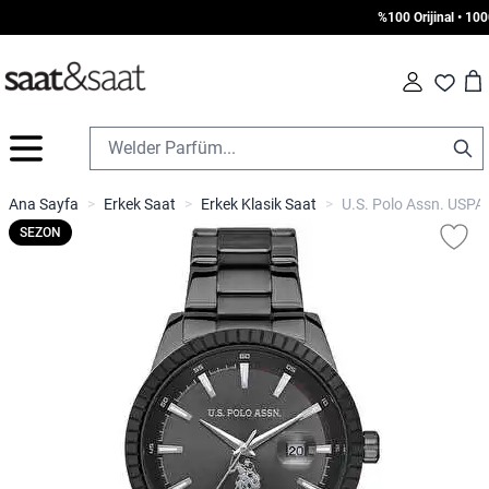
%100 Orijinal • 1000 
Car
Fav
İçeriğe geç
Ana Sayfa
>
Erkek Saat
>
Erkek Klasik Saat
>
U.S. Polo Assn. USPA
SEZON