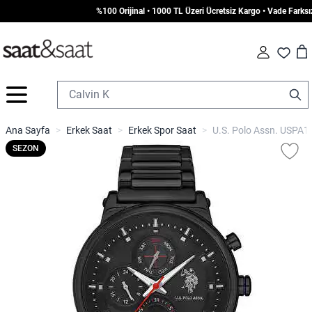
%100 Orijinal • 1000 TL Üzeri Ücretsiz Kargo • Vade Farksız 
Car
Fav
İçeriğe geç
Ana Sayfa
>
Erkek Saat
>
Erkek Spor Saat
>
U.S. Polo Assn. USPA10
SEZON