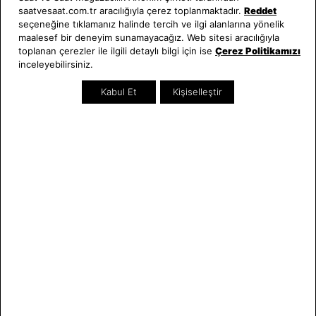
Saat ve Saat
Kategoriler
saatvesaat.com.tr aracılığıyla çerez toplanmaktadır.
Reddet
seçeneğine tıklamanız halinde tercih ve ilgi alanlarına yönelik
Hakkımızda
Erkek Saat
maalesef bir deneyim sunamayacağız. Web sitesi aracılığıyla
toplanan çerezler ile ilgili detaylı bilgi için ise
Çerez Politikamızı
Neden Saat ve Saat
Kadın Saat
inceleyebilirsiniz.
Mağazalar
Tüm Ürünler
Kurumsal Satış
Takı & Aksesuar
Kabul Et
Kişiselleştir
Mağazada Teknik Servis
Kampanyalar
Yatırımcı İlişkileri
İndirimliler
Online Özel
Hediye Kartı
Blog
İletişim
WhatsApp
0212 232 72 28
850 460 72 43
Bizi Takip Edin
Bize Ulaşın