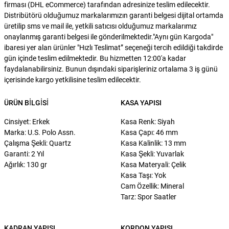
firması (DHL eCommerce) tarafından adresinize teslim edilecektir.
Distribütörü olduğumuz markalarımızın garanti belgesi dijital ortamda
üretilip sms ve mail ile, yetkili satıcısı olduğumuz markalarımız
onaylanmış garanti belgesi ile gönderilmektedir."Aynı gün Kargoda"
ibaresi yer alan ürünler "Hızlı Teslimat” seçeneği tercih edildiği takdirde
gün içinde teslim edilmektedir. Bu hizmetten 12:00'a kadar
faydalanabilirsiniz. Bunun dışındaki siparişleriniz ortalama 3 iş günü
içerisinde kargo yetkilisine teslim edilecektir.
ÜRÜN BILGISI
KASA YAPISI
Cinsiyet: Erkek
Kasa Renk: Siyah
Marka: U.S. Polo Assn.
Kasa Çapı: 46 mm
Çalışma Şekli: Quartz
Kasa Kalinlik: 13 mm
Garanti: 2 Yıl
Kasa Şekli: Yuvarlak
Ağırlık: 130 gr
Kasa Materyali: Çelik
Kasa Taşı: Yok
Cam Özellik: Mineral
Tarz: Spor Saatler
KADRAN YAPISI
KORDON YAPISI