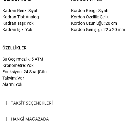
Kadran Renk: Siyah
Kordon Rengi: Siyah
Kadran Tipi: Analog
Kordon Özellik: Çelik
Kadran Taşı: Yok
Kordon Uzunluğu: 20 cm
Kadran Işık: Yok
Kordon Genişliği: 22 x 20 mm
ÖZELLIKLER
Su Geçirmezlik: 5 ATM
Kronometre: Yok
Fonksiyon: 24 Saat|Gün
Takvim: Var
Alarm: Yok
TAKSIT SEÇENEKLERI
U.S. Polo Assn. USPA1008-12 Erkek Kol Saati Taksit Seçenekleri
HANGI MAĞAZADA
U.S. Polo Assn. USPA1008-12 Erkek Kol Saati Hangi Mağazada