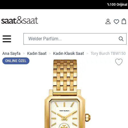
%100 Orijinal • 
Car
Fav
İçeriğe geç
Ana Sayfa
>
Kadın Saat
>
Kadın Klasik Saat
>
Tory Burch TBW1500 
ONLINE ÖZEL