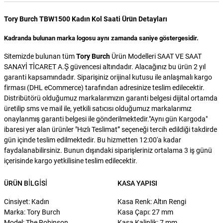
Tory Burch TBW1500 Kadın Kol Saati Ürün Detayları
Kadranda bulunan marka logosu aynı zamanda saniye göstergesidir.
Sitemizde bulunan tüm
Tory Burch
Ürün Modelleri SAAT VE SAAT
SANAYİ TİCARET A.Ş güvencesi altındadır. Alacağınız bu ürün 2 yıl
garanti kapsamındadır. Siparişiniz orijinal kutusu ile anlaşmalı kargo
firması (DHL eCommerce) tarafından adresinize teslim edilecektir.
Distribütörü olduğumuz markalarımızın garanti belgesi dijital ortamda
üretilip sms ve mail ile, yetkili satıcısı olduğumuz markalarımız
onaylanmış garanti belgesi ile gönderilmektedir."Aynı gün Kargoda"
ibaresi yer alan ürünler "Hızlı Teslimat” seçeneği tercih edildiği takdirde
gün içinde teslim edilmektedir. Bu hizmetten 12:00'a kadar
faydalanabilirsiniz. Bunun dışındaki siparişleriniz ortalama 3 iş günü
içerisinde kargo yetkilisine teslim edilecektir.
ÜRÜN BILGISI
KASA YAPISI
Cinsiyet: Kadın
Kasa Renk: Altın Rengi
Marka: Tory Burch
Kasa Çapı: 27 mm
Model: The Robinson
Kasa Kalinlik: 7 mm