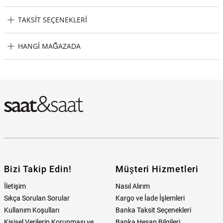
TAKSIT SEÇENEKLERI
Tory Burch TBW1500 Kadın Kol Saati Taksit Seçenekleri
HANGI MAĞAZADA
Tory Burch TBW1500 Kadın Kol Saati Hangi Mağazada Bulabilirim?
Bizi Takip Edin!
Müşteri Hizmetleri
İletişim
Nasıl Alırım
Sıkça Sorulan Sorular
Kargo ve İade İşlemleri
Kullanım Koşulları
Banka Taksit Seçenekleri
Kişisel Verilerin Korunması ve
Banka Hesap Bilgileri