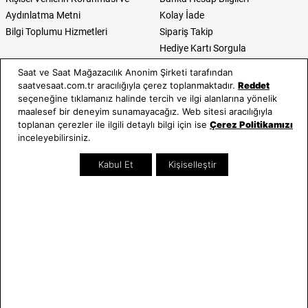
Aydınlatma Metni
Kolay İade
Bilgi Toplumu Hizmetleri
Sipariş Takip
Hediye Kartı Sorgula
E-Garanti ve E-Fatura
Saat ve Saat Mağazacılık Anonim Şirketi tarafından
Kullanım Kılavuzları
saatvesaat.com.tr aracılığıyla çerez toplanmaktadır.
Reddet
seçeneğine tıklamanız halinde tercih ve ilgi alanlarına yönelik
Saat ve Saat
Kategoriler
maalesef bir deneyim sunamayacağız. Web sitesi aracılığıyla
toplanan çerezler ile ilgili detaylı bilgi için ise
Çerez Politikamızı
Hakkımızda
Erkek Saat
inceleyebilirsiniz.
Neden Saat ve Saat
Kadın Saat
Kabul Et
Kişiselleştir
Mağazalar
Tüm Ürünler
Kurumsal Satış
Takı & Aksesuar
Mağazada Teknik Servis
Kampanyalar
Yatırımcı İlişkileri
İndirimliler
Online Özel
Hediye Kartı
Blog
İletişim
WhatsApp