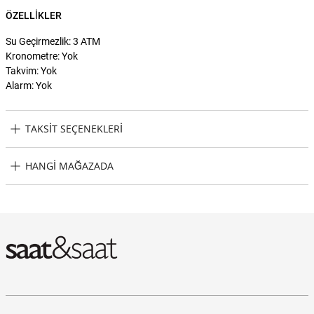
ÖZELLIKLER
Su Geçirmezlik: 3 ATM
Kronometre: Yok
Takvim: Yok
Alarm: Yok
TAKSIT SEÇENEKLERI
Tory Burch TBW1073 Kadın Kol Saati Taksit Seçenekleri
HANGI MAĞAZADA
Tory Burch TBW1073 Kadın Kol Saati Hangi Mağazada Bulabilirim?