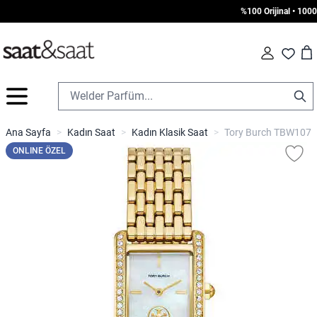
%100 Orijinal • 1000 TL
Car
Fav
İçeriğe geç
Ana Sayfa
>
Kadın Saat
>
Kadın Klasik Saat
>
Tory Burch TBW1073 
ONLINE ÖZEL