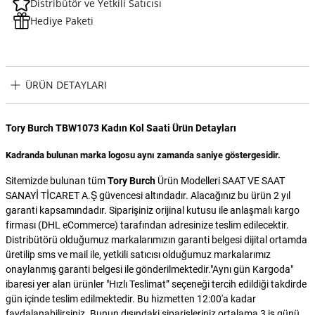
Distribütör ve Yetkili Satıcısı
Hediye Paketi
ÜRÜN DETAYLARI
Tory Burch TBW1073 Kadın Kol Saati Ürün Detayları
Kadranda bulunan marka logosu aynı zamanda saniye göstergesidir.
Sitemizde bulunan tüm
Tory Burch
Ürün Modelleri SAAT VE SAAT
SANAYİ TİCARET A.Ş güvencesi altındadır. Alacağınız bu ürün 2 yıl
garanti kapsamındadır. Siparişiniz orijinal kutusu ile anlaşmalı kargo
firması (DHL eCommerce) tarafından adresinize teslim edilecektir.
Distribütörü olduğumuz markalarımızın garanti belgesi dijital ortamda
üretilip sms ve mail ile, yetkili satıcısı olduğumuz markalarımız
onaylanmış garanti belgesi ile gönderilmektedir."Aynı gün Kargoda"
ibaresi yer alan ürünler "Hızlı Teslimat” seçeneği tercih edildiği takdirde
gün içinde teslim edilmektedir. Bu hizmetten 12:00'a kadar
faydalanabilirsiniz. Bunun dışındaki siparişleriniz ortalama 3 iş günü