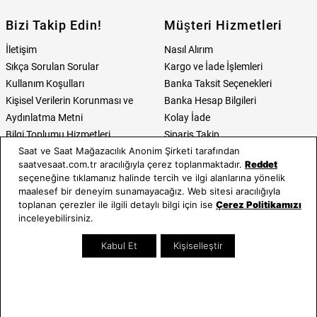
Bizi Takip Edin!
Müşteri Hizmetleri
İletişim
Nasıl Alırım
Sıkça Sorulan Sorular
Kargo ve İade İşlemleri
Kullanım Koşulları
Banka Taksit Seçenekleri
Kişisel Verilerin Korunması ve
Banka Hesap Bilgileri
Aydınlatma Metni
Kolay İade
Bilgi Toplumu Hizmetleri
Sipariş Takip
Saat ve Saat Mağazacılık Anonim Şirketi tarafından
Hediye Kartı Sorgula
saatvesaat.com.tr aracılığıyla çerez toplanmaktadır.
Reddet
E-Garanti ve E-Fatura
seçeneğine tıklamanız halinde tercih ve ilgi alanlarına yönelik
Kullanım Kılavuzları
maalesef bir deneyim sunamayacağız. Web sitesi aracılığıyla
toplanan çerezler ile ilgili detaylı bilgi için ise
Çerez Politikamızı
Saat ve Saat
Kategoriler
inceleyebilirsiniz.
Hakkımızda
Erkek Saat
Kabul Et
Kişiselleştir
Neden Saat ve Saat
Kadın Saat
Mağazalar
Tüm Ürünler
Kurumsal Satış
Takı & Aksesuar
Mağazada Teknik Servis
Kampanyalar