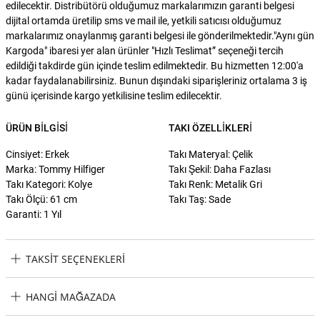
edilecektir. Distribütörü olduğumuz markalarımızın garanti belgesi
dijital ortamda üretilip sms ve mail ile, yetkili satıcısı olduğumuz
markalarımız onaylanmış garanti belgesi ile gönderilmektedir."Aynı gün
Kargoda" ibaresi yer alan ürünler "Hızlı Teslimat” seçeneği tercih
edildiği takdirde gün içinde teslim edilmektedir. Bu hizmetten 12:00'a
kadar faydalanabilirsiniz. Bunun dışındaki siparişleriniz ortalama 3 iş
günü içerisinde kargo yetkilisine teslim edilecektir.
ÜRÜN BILGISI
TAKI ÖZELLIKLERI
Cinsiyet: Erkek
Takı Materyal: Çelik
Marka: Tommy Hilfiger
Takı Şekil: Daha Fazlası
Takı Kategori: Kolye
Takı Renk: Metalik Gri
Takı Ölçü: 61 cm
Takı Taş: Sade
Garanti: 1 Yıl
TAKSIT SEÇENEKLERI
Tommy Hilfiger THJ2790437 Erkek Kolye Taksit Seçenekleri
HANGI MAĞAZADA