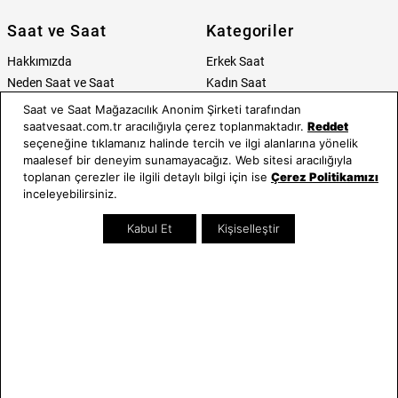
Saat ve Saat
Kategoriler
Hakkımızda
Erkek Saat
Neden Saat ve Saat
Kadın Saat
Mağazalar
Tüm Ürünler
Saat ve Saat Mağazacılık Anonim Şirketi tarafından
Kurumsal Satış
Takı & Aksesuar
saatvesaat.com.tr aracılığıyla çerez toplanmaktadır.
Reddet
seçeneğine tıklamanız halinde tercih ve ilgi alanlarına yönelik
Mağazada Teknik Servis
Kampanyalar
maalesef bir deneyim sunamayacağız. Web sitesi aracılığıyla
Yatırımcı İlişkileri
İndirimliler
toplanan çerezler ile ilgili detaylı bilgi için ise
Çerez Politikamızı
Online Özel
inceleyebilirsiniz.
Hediye Kartı
Kabul Et
Kişiselleştir
Blog
İletişim
WhatsApp
0212 232 72 28
850 460 72 43
Bizi Takip Edin
Bize Ulaşın