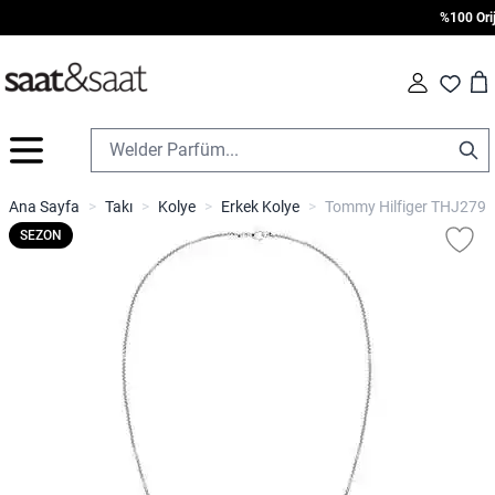
%100 Orijin
Car
Fav
İçeriğe geç
Ana Sayfa
>
Takı
>
Kolye
>
Erkek Kolye
>
Tommy Hilfiger THJ2790
SEZON