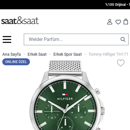
%100 Orijinal • 10
Car
Fav
İçeriğe geç
Ana Sayfa
>
Erkek Saat
>
Erkek Spor Saat
>
Tommy Hilfiger TH1710
ONLINE ÖZEL