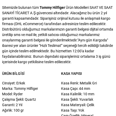
Sitemizde bulunan tüm
Tommy Hilfiger
Ürün Modelleri SAAT VE SAAT
SANAYİ TİCARET A.Ş güvencesi altındadır. Alacağınız bu ürün 2 yıl
garanti kapsamındadır. Siparişiniz orijinal kutusu ile anlaşmalı kargo
firması (DHL eCommerce) tarafından adresinize teslim edilecektir.
Distribütörü olduğumuz markalarımızın garanti belgesi dijital ortamda
üretilip sms ve mail ile, yetkili satıcısı olduğumuz markalarımız
onaylanmış garanti belgesi ile gönderilmektedir."Aynı gün Kargoda"
ibaresi yer alan ürünler "Hızlı Teslimat” seçeneği tercih edildiği takdirde
gün içinde teslim edilmektedir. Bu hizmetten 12:00'a kadar
faydalanabilirsiniz. Bunun dışındaki siparişleriniz ortalama 3 iş günü
içerisinde kargo yetkilisine teslim edilecektir.
ÜRÜN BILGISI
KASA YAPISI
Cinsiyet: Erkek
Kasa Renk: Metalik Gri
Marka: Tommy Hilfiger
Kasa Çapı: 44 mm
Model: Ryder
Kasa Kalinlik: 10 mm
Çalışma Şekli: Quartz
Kasa Şekli: Yuvarlak
Garanti: 2 Yıl
Kasa Materyali: Çelik
Ağırlık: 100 gr
Kasa Taşı: Yok
Cam Özellik: Mineral