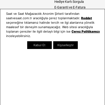
Hediye Kartı Sorgula
E-Garanti ve E-Fatura
Kullanım Kılavuzları
Saat ve Saat Mağazacılık Anonim Şirketi tarafından
saatvesaat.com.tr aracılığıyla çerez toplanmaktadır.
Reddet
Saat ve Saat
Kategoriler
seçeneğine tıklamanız halinde tercih ve ilgi alanlarına yönelik
maalesef bir deneyim sunamayacağız. Web sitesi aracılığıyla
Hakkımızda
Erkek Saat
toplanan çerezler ile ilgili detaylı bilgi için ise
Çerez Politikamızı
inceleyebilirsiniz.
Neden Saat ve Saat
Kadın Saat
Mağazalar
Tüm Ürünler
Kabul Et
Kişiselleştir
Kurumsal Satış
Takı & Aksesuar
Mağazada Teknik Servis
Kampanyalar
Yatırımcı İlişkileri
İndirimliler
Online Özel
Hediye Kartı
Blog
İletişim
WhatsApp
0212 232 72 28
850 460 72 43
Bizi Takip Edin
Bize Ulaşın