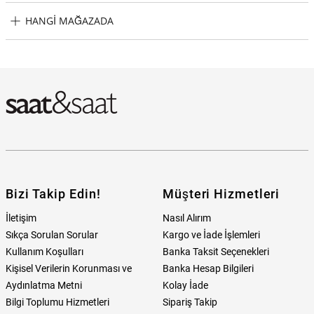
Tommy Hilfiger TH1710499 Erkek Kol Saati Taksit Seçenekleri
HANGI MAĞAZADA
Tommy Hilfiger TH1710499 Erkek Kol Saati Hangi Mağazada
Bulabilirim?
Bizi Takip Edin!
Müşteri Hizmetleri
İletişim
Nasıl Alırım
Sıkça Sorulan Sorular
Kargo ve İade İşlemleri
Kullanım Koşulları
Banka Taksit Seçenekleri
Kişisel Verilerin Korunması ve
Banka Hesap Bilgileri
Aydınlatma Metni
Kolay İade
Bilgi Toplumu Hizmetleri
Sipariş Takip