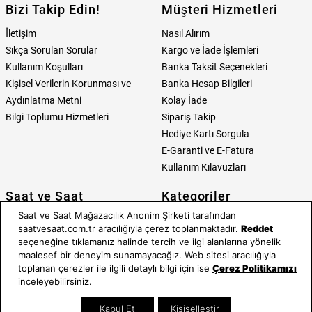
Bizi Takip Edin!
Müşteri Hizmetleri
İletişim
Nasıl Alırım
Sıkça Sorulan Sorular
Kargo ve İade İşlemleri
Kullanım Koşulları
Banka Taksit Seçenekleri
Kişisel Verilerin Korunması ve
Banka Hesap Bilgileri
Aydınlatma Metni
Kolay İade
Bilgi Toplumu Hizmetleri
Sipariş Takip
Hediye Kartı Sorgula
E-Garanti ve E-Fatura
Kullanım Kılavuzları
Saat ve Saat
Kategoriler
Saat ve Saat Mağazacılık Anonim Şirketi tarafından
Hakkımızda
Erkek Saat
saatvesaat.com.tr aracılığıyla çerez toplanmaktadır.
Reddet
Neden Saat ve Saat
Kadın Saat
seçeneğine tıklamanız halinde tercih ve ilgi alanlarına yönelik
Mağazalar
Tüm Ürünler
maalesef bir deneyim sunamayacağız. Web sitesi aracılığıyla
toplanan çerezler ile ilgili detaylı bilgi için ise
Çerez Politikamızı
Kurumsal Satış
Takı & Aksesuar
inceleyebilirsiniz.
Mağazada Teknik Servis
Kampanyalar
Yatırımcı İlişkileri
İndirimliler
Kabul Et
Kişiselleştir