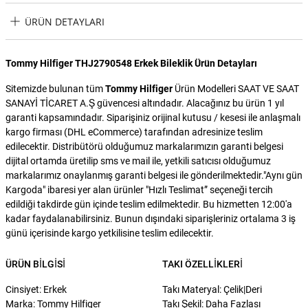
ÜRÜN DETAYLARI
Tommy Hilfiger THJ2790548 Erkek Bileklik Ürün Detayları
Sitemizde bulunan tüm
Tommy Hilfiger
Ürün Modelleri SAAT VE SAAT
SANAYİ TİCARET A.Ş güvencesi altındadır. Alacağınız bu ürün 1 yıl
garanti kapsamındadır. Siparişiniz orijinal kutusu / kesesi ile anlaşmalı
kargo firması (DHL eCommerce) tarafından adresinize teslim
edilecektir. Distribütörü olduğumuz markalarımızın garanti belgesi
dijital ortamda üretilip sms ve mail ile, yetkili satıcısı olduğumuz
markalarımız onaylanmış garanti belgesi ile gönderilmektedir."Aynı gün
Kargoda" ibaresi yer alan ürünler "Hızlı Teslimat” seçeneği tercih
edildiği takdirde gün içinde teslim edilmektedir. Bu hizmetten 12:00'a
kadar faydalanabilirsiniz. Bunun dışındaki siparişleriniz ortalama 3 iş
günü içerisinde kargo yetkilisine teslim edilecektir.
ÜRÜN BILGISI
TAKI ÖZELLIKLERI
Cinsiyet: Erkek
Takı Materyal: Çelik|Deri
Marka: Tommy Hilfiger
Takı Şekil: Daha Fazlası