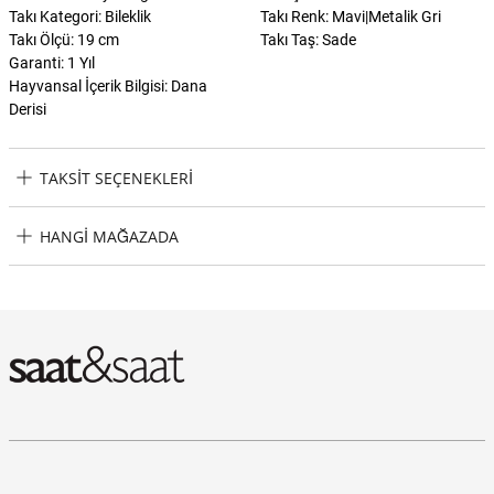
Takı Kategori: Bileklik
Takı Renk: Mavi|Metalik Gri
Takı Ölçü: 19 cm
Takı Taş: Sade
Garanti: 1 Yıl
Hayvansal İçerik Bilgisi: Dana
Derisi
TAKSIT SEÇENEKLERI
Tommy Hilfiger THJ2790548 Erkek Bileklik Taksit Seçenekleri
HANGI MAĞAZADA
Tommy Hilfiger THJ2790548 Erkek Bileklik Hangi Mağazada
Bulabilirim?