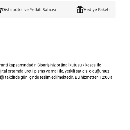
Distribütör ve Yetkili Satıcısı
Hediye Paketi
i kapsamındadır. Siparişiniz orijinal kutusu / kesesi ile
al ortamda üretilip sms ve mail ile, yetkili satıcısı olduğumuz
iği takdirde gün içinde teslim edilmektedir. Bu hizmetten 12:00'a