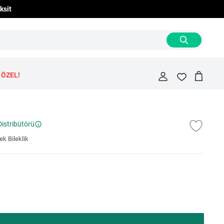
ksit
 ÖZEL!
Cart
Fav
Distribütörü
k Bileklik