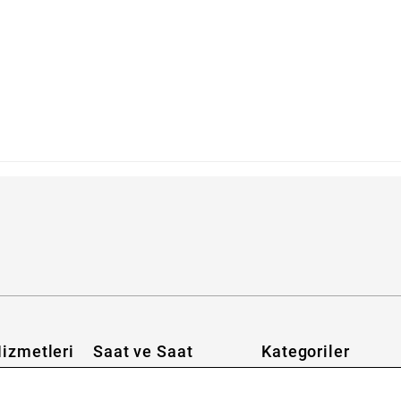
abilirim?
izmetleri
Saat ve Saat
Kategoriler
Hakkımızda
Erkek Saat