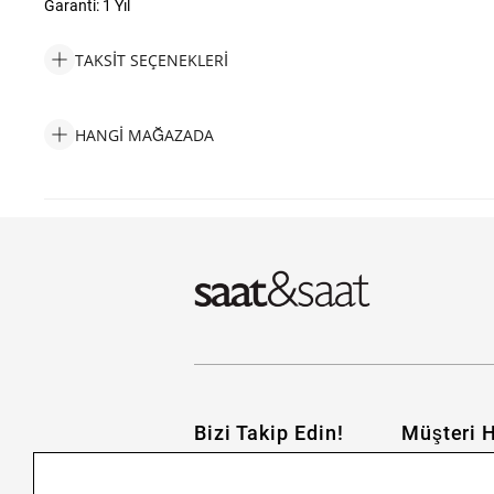
Garanti: 1 Yıl
TAKSIT SEÇENEKLERI
Tommy Hilfiger THJ2790521 Erkek Bileklik Taksit Seçenekleri
HANGI MAĞAZADA
Tommy Hilfiger THJ2790521 Erkek Bileklik Hangi Mağazada Bul
Bizi Takip Edin!
Müşteri H
İletişim
Nasıl Alırım