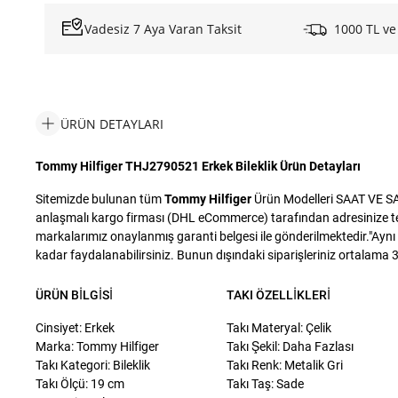
Vadesiz 7 Aya Varan Taksit
1000 TL ve
ÜRÜN DETAYLARI
Tommy Hilfiger THJ2790521 Erkek Bileklik Ürün Detayları
Sitemizde bulunan tüm
Tommy Hilfiger
Ürün Modelleri SAAT VE SAA
anlaşmalı kargo firması (DHL eCommerce) tarafından adresinize tesli
markalarımız onaylanmış garanti belgesi ile gönderilmektedir."Aynı g
kadar faydalanabilirsiniz. Bunun dışındaki siparişleriniz ortalama 3 i
ÜRÜN BILGISI
TAKI ÖZELLIKLERI
Cinsiyet: Erkek
Takı Materyal: Çelik
Marka: Tommy Hilfiger
Takı Şekil: Daha Fazlası
Takı Kategori: Bileklik
Takı Renk: Metalik Gri
Takı Ölçü: 19 cm
Takı Taş: Sade