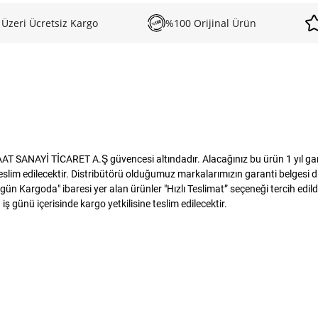
 Üzeri Ücretsiz Kargo
%100 Orijinal Ürün
T SANAYİ TİCARET A.Ş güvencesi altındadır. Alacağınız bu ürün 1 yıl garant
m edilecektir. Distribütörü olduğumuz markalarımızın garanti belgesi dijit
ün Kargoda" ibaresi yer alan ürünler "Hızlı Teslimat” seçeneği tercih edild
ş günü içerisinde kargo yetkilisine teslim edilecektir.