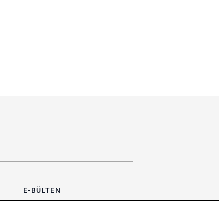
E-BÜLTEN
Bültene üye olun, kampanya ve
süprizleri kaçırmayın