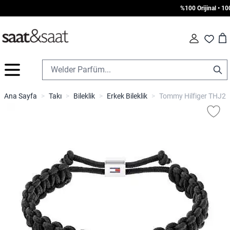
%100 Orijinal • 1000
Car
Fav
İçeriğe geç
Ana Sayfa
>
Takı
>
Bileklik
>
Erkek Bileklik
>
Tommy Hilfiger THJ279