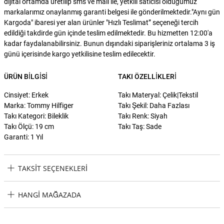
dijital ortamda üretilip sms ve mail ile, yetkili satıcısı olduğumuz
markalarımız onaylanmış garanti belgesi ile gönderilmektedir."Aynı gün
Kargoda" ibaresi yer alan ürünler "Hızlı Teslimat” seçeneği tercih
edildiği takdirde gün içinde teslim edilmektedir. Bu hizmetten 12:00'a
kadar faydalanabilirsiniz. Bunun dışındaki siparişleriniz ortalama 3 iş
günü içerisinde kargo yetkilisine teslim edilecektir.
ÜRÜN BILGISI
TAKI ÖZELLIKLERI
Cinsiyet: Erkek
Takı Materyal: Çelik|Tekstil
Marka: Tommy Hilfiger
Takı Şekil: Daha Fazlası
Takı Kategori: Bileklik
Takı Renk: Siyah
Takı Ölçü: 19 cm
Takı Taş: Sade
Garanti: 1 Yıl
TAKSIT SEÇENEKLERI
Tommy Hilfiger THJ2790496 Erkek Bileklik Taksit Seçenekleri
HANGI MAĞAZADA
Tommy Hilfiger THJ2790496 Erkek Bileklik Hangi Mağazada
Bulabilirim?