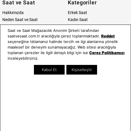
Saat ve Saat
Kategoriler
Hakkımızda
Erkek Saat
Neden Saat ve Saat
Kadın Saat
Mağazalar
Tüm Ürünler
Saat ve Saat Mağazacılık Anonim Şirketi tarafından
Kurumsal Satış
Takı & Aksesuar
saatvesaat.com.tr aracılığıyla çerez toplanmaktadır.
Reddet
Mağazada Teknik Servis
Kampanyalar
seçeneğine tıklamanız halinde tercih ve ilgi alanlarına yönelik
maalesef bir deneyim sunamayacağız. Web sitesi aracılığıyla
Yatırımcı İlişkileri
İndirimliler
toplanan çerezler ile ilgili detaylı bilgi için ise
Çerez Politikamızı
Online Özel
inceleyebilirsiniz.
Hediye Kartı
Blog
Kabul Et
Kişiselleştir
İletişim
WhatsApp
0212 232 72 28
850 460 72 43
Bizi Takip Edin
Bize Ulaşın