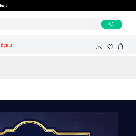
ksit
 ÖZEL!
Cart
Fav