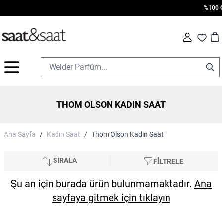
%100 Ori
Car
Fav
İçeriğe geç
THOM OLSON KADIN SAAT
Ana Sayfa
/
Kadın Saat
/
Thom Olson Kadın Saat
SIRALA
FİLTRELE
Şu an için burada ürün bulunmamaktadır.
Ana
sayfaya gitmek için tıklayın