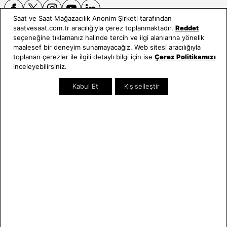
Saat ve Saat Mağazacılık Anonim Şirketi tarafından
saatvesaat.com.tr aracılığıyla çerez toplanmaktadır.
Reddet
seçeneğine tıklamanız halinde tercih ve ilgi alanlarına yönelik
E-BÜLTEN
maalesef bir deneyim sunamayacağız. Web sitesi aracılığıyla
toplanan çerezler ile ilgili detaylı bilgi için ise
Çerez Politikamızı
Bültene üye olun, kampanya ve süprizleri kaçırmayın
inceleyebilirsiniz.
E-posta Adresiniz
Kabul Et
Kişiselleştir
Üye Ol
E-posta adresinizi vererek
E-Bülten aydınlatma metni
uyarınca tarafınıza e-posta
gönderilmesini kabul etmiş olursunuz.
- Daha sonra abonelikten çıkabilirsiniz.