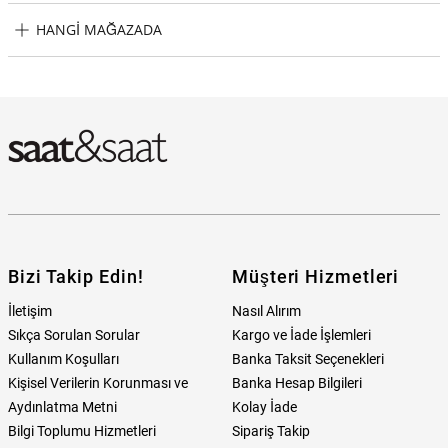
Ted Baker TBBKPCNF102 Erkek Kol Saati Taksit Seçenekleri
HANGI MAĞAZADA
Ted Baker TBBKPCNF102 Erkek Kol Saati Hangi Mağazada
Bulabilirim?
Bizi Takip Edin!
Müşteri Hizmetleri
İletişim
Nasıl Alırım
Sıkça Sorulan Sorular
Kargo ve İade İşlemleri
Kullanım Koşulları
Banka Taksit Seçenekleri
Kişisel Verilerin Korunması ve
Banka Hesap Bilgileri
Aydınlatma Metni
Kolay İade
Bilgi Toplumu Hizmetleri
Sipariş Takip