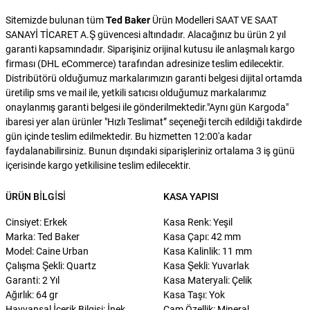
Sitemizde bulunan tüm
Ted Baker
Ürün Modelleri SAAT VE SAAT
SANAYİ TİCARET A.Ş güvencesi altındadır. Alacağınız bu ürün 2 yıl
garanti kapsamındadır. Siparişiniz orijinal kutusu ile anlaşmalı kargo
firması (DHL eCommerce) tarafından adresinize teslim edilecektir.
Distribütörü olduğumuz markalarımızın garanti belgesi dijital ortamda
üretilip sms ve mail ile, yetkili satıcısı olduğumuz markalarımız
onaylanmış garanti belgesi ile gönderilmektedir."Aynı gün Kargoda"
ibaresi yer alan ürünler "Hızlı Teslimat” seçeneği tercih edildiği takdirde
gün içinde teslim edilmektedir. Bu hizmetten 12:00'a kadar
faydalanabilirsiniz. Bunun dışındaki siparişleriniz ortalama 3 iş günü
içerisinde kargo yetkilisine teslim edilecektir.
ÜRÜN BILGISI
KASA YAPISI
Cinsiyet: Erkek
Kasa Renk: Yeşil
Marka: Ted Baker
Kasa Çapı: 42 mm
Model: Caine Urban
Kasa Kalinlik: 11 mm
Çalışma Şekli: Quartz
Kasa Şekli: Yuvarlak
Garanti: 2 Yıl
Kasa Materyali: Çelik
Ağırlık: 64 gr
Kasa Taşı: Yok
Hayvansal İçerik Bilgisi: İnek
Cam Özellik: Mineral