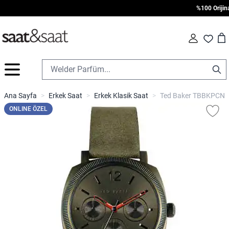
%100 Orijinal 
Car
Fav
İçeriğe geç
Ana Sayfa
>
Erkek Saat
>
Erkek Klasik Saat
>
Ted Baker TBBKPCNF1
ONLINE ÖZEL