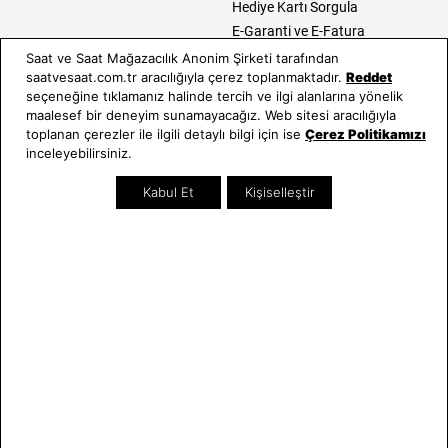
Hediye Kartı Sorgula
E-Garanti ve E-Fatura
Kullanım Kılavuzları
Saat ve Saat Mağazacılık Anonim Şirketi tarafından
saatvesaat.com.tr aracılığıyla çerez toplanmaktadır.
Reddet
Saat ve Saat
Kategoriler
seçeneğine tıklamanız halinde tercih ve ilgi alanlarına yönelik
maalesef bir deneyim sunamayacağız. Web sitesi aracılığıyla
Hakkımızda
Erkek Saat
toplanan çerezler ile ilgili detaylı bilgi için ise
Çerez Politikamızı
inceleyebilirsiniz.
Neden Saat ve Saat
Kadın Saat
Mağazalar
Tüm Ürünler
Kabul Et
Kişiselleştir
Kurumsal Satış
Takı & Aksesuar
Mağazada Teknik Servis
Kampanyalar
Yatırımcı İlişkileri
İndirimliler
Online Özel
Hediye Kartı
Blog
İletişim
WhatsApp
0212 232 72 28
850 460 72 43
Bizi Takip Edin
Bize Ulaşın