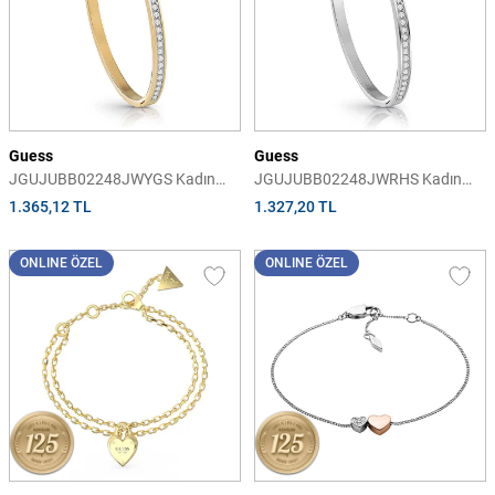
Guess
Guess
JGUJUBB02248JWYGS Kadın
JGUJUBB02248JWRHS Kadın
Bileklik
Bileklik
1.365,12 TL
1.327,20 TL
ONLINE ÖZEL
ONLINE ÖZEL