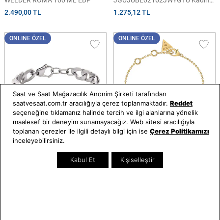
WELDER ROMA 100 ML EDP
JGUJUBE02162JWYGTU Kadın
Küpe
2.490,00 TL
1.275,12 TL
ONLINE ÖZEL
ONLINE ÖZEL
Saat ve Saat Mağazacılık Anonim Şirketi tarafından
saatvesaat.com.tr aracılığıyla çerez toplanmaktadır.
Reddet
seçeneğine tıklamanız halinde tercih ve ilgi alanlarına yönelik
maalesef bir deneyim sunamayacağız. Web sitesi aracılığıyla
toplanan çerezler ile ilgili detaylı bilgi için ise
Çerez Politikamızı
inceleyebilirsiniz.
Armani Exchange
Guess
AXG0077-040 Erkek Bileklik
JGUJUBB03113JWYGS Kadın
Kabul Et
Kişiselleştir
Bileklik
2.416,26 TL
1.693,44 TL
Sepette 125 TL indirim
Sepette 125 TL indirim
2.291,26 TL
1.568,44 TL
ONLINE ÖZEL
SEZON