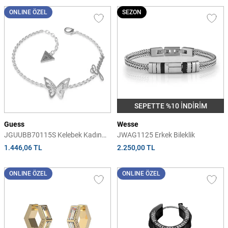
ONLINE ÖZEL
SEZON
SEPETTE %10 İNDİRİM
Guess
Wesse
JGUUBB70115S Kelebek Kadın
JWAG1125 Erkek Bileklik
Bileklik
1.446,06 TL
2.250,00 TL
ONLINE ÖZEL
ONLINE ÖZEL