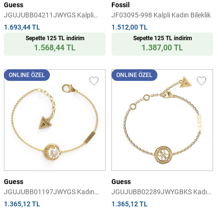
Guess
Fossil
JGUJUBB04211JWYGS Kalpli
JF03095-998 Kalpli Kadın Bileklik
Kadın Bileklik
1.693,44 TL
1.512,00 TL
Sepette 125 TL indirim
Sepette 125 TL indirim
1.568,44 TL
1.387,00 TL
ONLINE ÖZEL
ONLINE ÖZEL
Guess
Guess
JGUJUBB01197JWYGS Kadın
JGUJUBB02289JWYGBKS Kadın
Bileklik
Bileklik
1.365,12 TL
1.365,12 TL