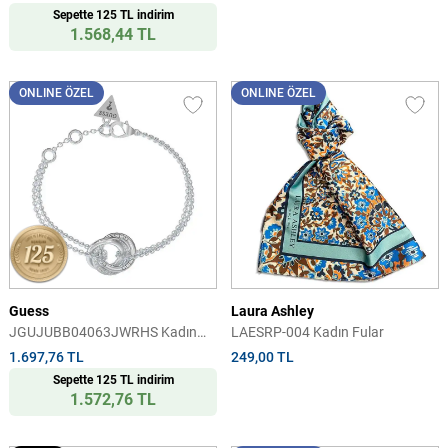
Sepette 125 TL indirim
1.568,44 TL
ONLINE ÖZEL
ONLINE ÖZEL
Guess
Laura Ashley
JGUJUBB04063JWRHS Kadın
LAESRP-004 Kadın Fular
Bileklik
1.697,76 TL
249,00 TL
Sepette 125 TL indirim
1.572,76 TL