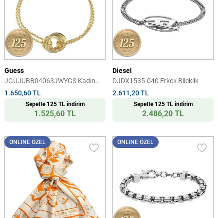
Guess
Diesel
JGUJUBB04063JWYGS Kadın
DJDX1535-040 Erkek Bileklik
Bileklik
1.650,60 TL
2.611,20 TL
Sepette 125 TL indirim
Sepette 125 TL indirim
1.525,60 TL
2.486,20 TL
ONLINE ÖZEL
ONLINE ÖZEL