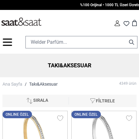
%100 Orijinal • 1000 TL Üzeri Ücretsiz Kargo
Car
Fav
İçeriğe geç
TAKI&AKSESUAR
4349
ürün
Ana Sayfa
/
Takı&Aksesuar
SIRALA
FİLTRELE
ONLINE ÖZEL
ONLINE ÖZEL