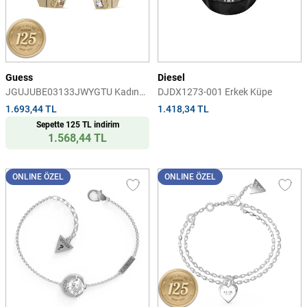
Guess
Diesel
JGUJUBE03133JWYGTU Kadın
DJDX1273-001 Erkek Küpe
Küpe
1.693,44 TL
1.418,34 TL
Sepette 125 TL indirim
1.568,44 TL
ONLINE ÖZEL
ONLINE ÖZEL