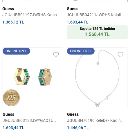
Guess
Guess
JGUJUBB01197JWRHS Kadın
JGUJUBB04211JWRHS Kalpli
Bileklik
Kadın Bileklik
1.365,12 TL
1.693,44 TL
Sepette 125 TL indirim
1.568,44 TL
ONLINE ÖZEL
ONLINE ÖZEL
Guess
Guess
JGUJUBE03133JWYGAQTU
JGUUBN70196 Kelebek Kadın
Kadın Küpe
Kolye
1.693,44 TL
1.446,06 TL