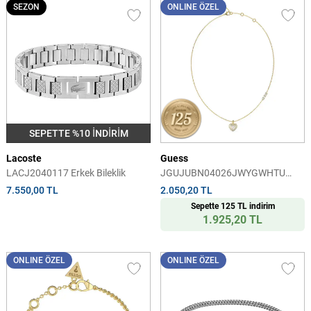
SEZON
ONLINE ÖZEL
SEPETTE %10 İNDİRİM
Lacoste
Guess
LACJ2040117 Erkek Bileklik
JGUJUBN04026JWYGWHTU
Kalpli Kadın Kolye
7.550,00 TL
2.050,20 TL
Sepette 125 TL indirim
1.925,20 TL
ONLINE ÖZEL
ONLINE ÖZEL