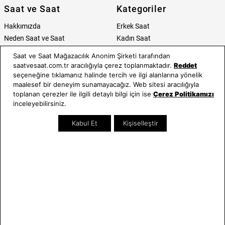
Saat ve Saat
Kategoriler
Hakkımızda
Erkek Saat
Neden Saat ve Saat
Kadın Saat
Mağazalar
Tüm Ürünler
Saat ve Saat Mağazacılık Anonim Şirketi tarafından
Kurumsal Satış
Takı & Aksesuar
saatvesaat.com.tr aracılığıyla çerez toplanmaktadır.
Reddet
Mağazada Teknik Servis
Kampanyalar
seçeneğine tıklamanız halinde tercih ve ilgi alanlarına yönelik
maalesef bir deneyim sunamayacağız. Web sitesi aracılığıyla
Yatırımcı İlişkileri
İndirimliler
toplanan çerezler ile ilgili detaylı bilgi için ise
Çerez Politikamızı
Online Özel
inceleyebilirsiniz.
Hediye Kartı
Blog
Kabul Et
Kişiselleştir
İletişim
WhatsApp
0212 232 72 28
850 460 72 43
Bizi Takip Edin
Bize Ulaşın