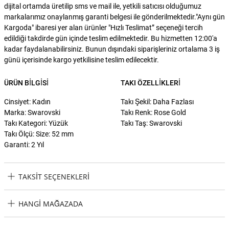
dijital ortamda üretilip sms ve mail ile, yetkili satıcısı olduğumuz
markalarımız onaylanmış garanti belgesi ile gönderilmektedir."Aynı gün
Kargoda" ibaresi yer alan ürünler "Hızlı Teslimat” seçeneği tercih
edildiği takdirde gün içinde teslim edilmektedir. Bu hizmetten 12:00'a
kadar faydalanabilirsiniz. Bunun dışındaki siparişleriniz ortalama 3 iş
günü içerisinde kargo yetkilisine teslim edilecektir.
ÜRÜN BILGISI
TAKI ÖZELLIKLERI
Cinsiyet: Kadın
Takı Şekil: Daha Fazlası
Marka: Swarovski
Takı Renk: Rose Gold
Takı Kategori: Yüzük
Takı Taş: Swarovski
Takı Ölçü: Size: 52 mm
Garanti: 2 Yıl
TAKSIT SEÇENEKLERI
Swarovski SWR5642643 Kadın Yüzük (52 mm) Taksit Seçenekleri
HANGI MAĞAZADA
Swarovski SWR5642643 Kadın Yüzük (52 mm) Hangi Mağazada