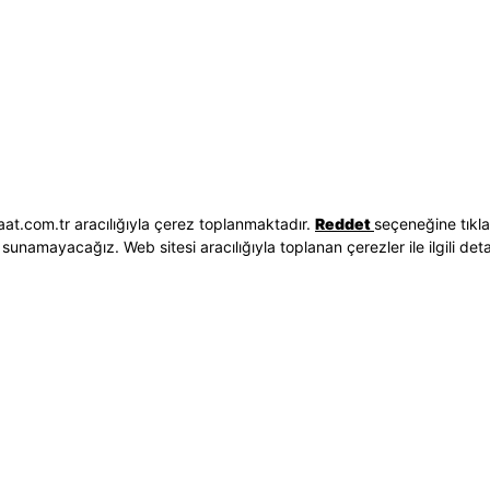
Hakkımızda
Erkek Saat
 İşlemleri
Neden Saat ve Saat
Kadın Saat
Seçenekleri
Mağazalar
Tüm Ürünler
ilgileri
Kurumsal Satış
Takı & Aksesuar
Mağazada Teknik Servis
Kampanyalar
Yatırımcı İlişkileri
İndirimliler
Sorgula
Online Özel
E-Fatura
Hediye Kartı
at.com.tr aracılığıyla çerez toplanmaktadır.
Reddet
seçeneğine tıkl
vuzları
Blog
sunamayacağız. Web sitesi aracılığıyla toplanan çerezler ile ilgili detayl
p
Bizi Takip Edin
Bize Ulaşın
3