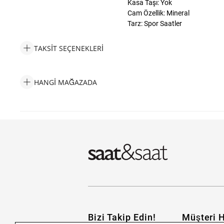
Kasa Taşı: Yok
Cam Özellik: Mineral
Tarz: Spor Saatler
TAKSIT SEÇENEKLERI
Skechers SR5199 Erkek Kol Saati Taksit Seçenekleri
HANGI MAĞAZADA
Skechers SR5199 Erkek Kol Saati Hangi Mağazada Bulabilirim?
Bizi Takip Edin!
Müşteri H