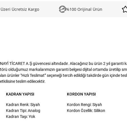
 Üzeri Ücretsiz Kargo
%100 Orijinal Ürün
İ TİCARET A.Ş güvencesi altındadır. Alacağınız bu ürün 2 yıl garanti kap
törü olduğumuz markalarımızın garanti belgesi dijital ortamda üretilip sms
lan ürünler "Hızlı Teslimat” seçeneği tercih edildiği takdirde gün içinde te
kilisine teslim edilecektir.
KADRAN YAPISI
KORDON YAPISI
Kadran Renk: Siyah
Kordon Rengi: Siyah
Kadran Tipi: Analog
Kordon Özellik: Silikon
Kadran Taşı: Yok