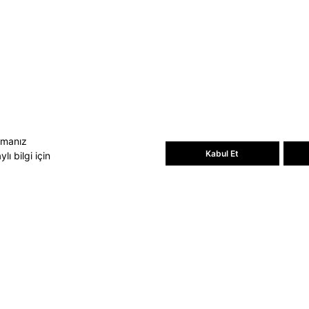
Bültene üye olun, kampanya ve
süprizleri kaçırmayın
E-posta Adresiniz
Üye Ol
E-posta adresinizi vererek
E-Bülten
aydınlatma metni
uyarınca tarafınıza e-
posta gönderilmesini kabul etmiş
olursunuz.
- Daha sonra abonelikten çıkabilirsiniz.
amanız
Kabul Et
ı bilgi için