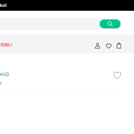
ksit
 ÖZEL!
Cart
Fav
örü
i