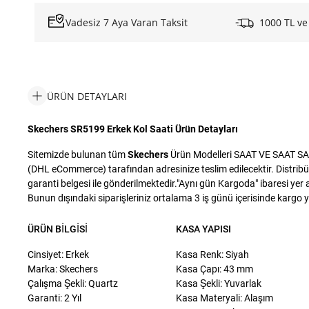
Vadesiz 7 Aya Varan Taksit
1000 TL ve
ÜRÜN DETAYLARI
Skechers SR5199 Erkek Kol Saati Ürün Detayları
Sitemizde bulunan tüm
Skechers
Ürün Modelleri SAAT VE SAAT SANAY
(DHL eCommerce) tarafından adresinize teslim edilecektir. Distribü
garanti belgesi ile gönderilmektedir."Aynı gün Kargoda" ibaresi yer a
Bunun dışındaki siparişleriniz ortalama 3 iş günü içerisinde kargo yet
ÜRÜN BILGISI
KASA YAPISI
Cinsiyet: Erkek
Kasa Renk: Siyah
Marka: Skechers
Kasa Çapı: 43 mm
Çalışma Şekli: Quartz
Kasa Şekli: Yuvarlak
Garanti: 2 Yıl
Kasa Materyali: Alaşım