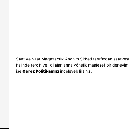
İletişim
Nasıl Alırım
Sıkça Sorulan Sorular
Kargo ve İade
Kullanım Koşulları
Banka Taksit 
Kişisel Verilerin Korunması
Banka Hesap B
ve Aydınlatma Metni
Kolay İade
Bilgi Toplumu Hizmetleri
Sipariş Takip
Hediye Kartı 
E-Garanti ve 
Saat ve Saat Mağazacılık Anonim Şirketi tarafından saatvesa
Kullanım Kıla
halinde tercih ve ilgi alanlarına yönelik maalesef bir deneyim 
ise
Çerez Politikamızı
inceleyebilirsiniz.
İletişim
WhatsAp
0212 232 72 28
850 460 72 4