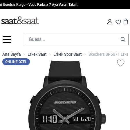
Ücretsiz Kargo • Vade Farksız 7 Aya Varan Taksit
Car
Fav
İçeriğe geç
Ana Sayfa
>
Erkek Saat
>
Erkek Spor Saat
>
Skechers SR5071 Erkek
ONLINE ÖZEL