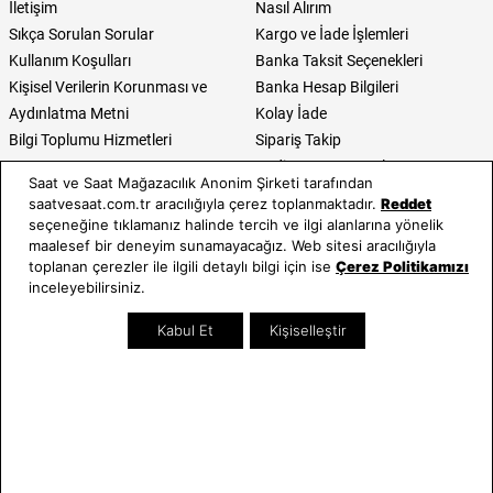
İletişim
Nasıl Alırım
Sıkça Sorulan Sorular
Kargo ve İade İşlemleri
Kullanım Koşulları
Banka Taksit Seçenekleri
Kişisel Verilerin Korunması ve
Banka Hesap Bilgileri
Aydınlatma Metni
Kolay İade
Bilgi Toplumu Hizmetleri
Sipariş Takip
Hediye Kartı Sorgula
Saat ve Saat Mağazacılık Anonim Şirketi tarafından
E-Garanti ve E-Fatura
saatvesaat.com.tr aracılığıyla çerez toplanmaktadır.
Reddet
Kullanım Kılavuzları
seçeneğine tıklamanız halinde tercih ve ilgi alanlarına yönelik
maalesef bir deneyim sunamayacağız. Web sitesi aracılığıyla
Saat ve Saat
Kategoriler
toplanan çerezler ile ilgili detaylı bilgi için ise
Çerez Politikamızı
inceleyebilirsiniz.
Hakkımızda
Erkek Saat
Neden Saat ve Saat
Kadın Saat
Kabul Et
Kişiselleştir
Mağazalar
Tüm Ürünler
Kurumsal Satış
Takı & Aksesuar
Mağazada Teknik Servis
Kampanyalar
Yatırımcı İlişkileri
İndirimliler
Online Özel
Hediye Kartı