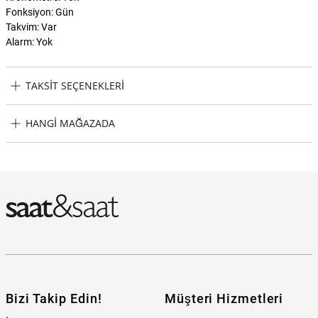
Fonksiyon: Gün
Takvim: Var
Alarm: Yok
TAKSIT SEÇENEKLERI
Skechers SR5071 Erkek Kol Saati Taksit Seçenekleri
HANGI MAĞAZADA
Skechers SR5071 Erkek Kol Saati Hangi Mağazada Bulabilirim?
Bizi Takip Edin!
Müşteri Hizmetleri