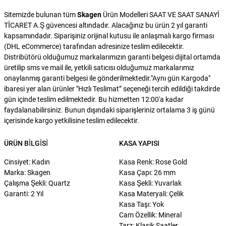
Sitemizde bulunan tüm
Skagen
Ürün Modelleri SAAT VE SAAT SANAYİ
TİCARET A.Ş güvencesi altındadır. Alacağınız bu ürün 2 yıl garanti
kapsamındadır. Siparişiniz orijinal kutusu ile anlaşmalı kargo firması
(DHL eCommerce) tarafından adresinize teslim edilecektir.
Distribütörü olduğumuz markalarımızın garanti belgesi dijital ortamda
üretilip sms ve mail ile, yetkili satıcısı olduğumuz markalarımız
onaylanmış garanti belgesi ile gönderilmektedir."Aynı gün Kargoda"
ibaresi yer alan ürünler "Hızlı Teslimat” seçeneği tercih edildiği takdirde
gün içinde teslim edilmektedir. Bu hizmetten 12:00'a kadar
faydalanabilirsiniz. Bunun dışındaki siparişleriniz ortalama 3 iş günü
içerisinde kargo yetkilisine teslim edilecektir.
ÜRÜN BILGISI
KASA YAPISI
Cinsiyet: Kadın
Kasa Renk: Rose Gold
Marka: Skagen
Kasa Çapı: 26 mm
Çalışma Şekli: Quartz
Kasa Şekli: Yuvarlak
Garanti: 2 Yıl
Kasa Materyali: Çelik
Kasa Taşı: Yok
Cam Özellik: Mineral
Tarz: Klasik Saatler