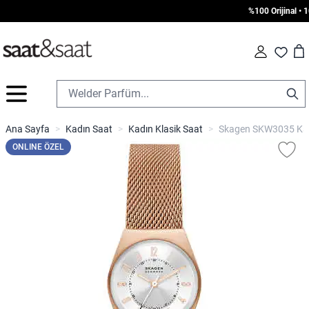
%100 Orijinal • 100
Car
Fav
İçeriğe geç
Ana Sayfa
>
Kadın Saat
>
Kadın Klasik Saat
>
Skagen SKW3035 Kad
ONLINE ÖZEL