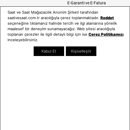
E-Garanti ve E-Fatura
Kullanım Kılavuzları
Saat ve Saat Mağazacılık Anonim Şirketi tarafından
saatvesaat.com.tr aracılığıyla çerez toplanmaktadır.
Reddet
Saat ve Saat
Kategoriler
seçeneğine tıklamanız halinde tercih ve ilgi alanlarına yönelik
maalesef bir deneyim sunamayacağız. Web sitesi aracılığıyla
Hakkımızda
Erkek Saat
toplanan çerezler ile ilgili detaylı bilgi için ise
Çerez Politikamızı
Neden Saat ve Saat
Kadın Saat
inceleyebilirsiniz.
Mağazalar
Tüm Ürünler
Kabul Et
Kişiselleştir
Kurumsal Satış
Takı & Aksesuar
Mağazada Teknik Servis
Kampanyalar
Yatırımcı İlişkileri
İndirimliler
Online Özel
Hediye Kartı
Blog
İletişim
WhatsApp
0212 232 72 28
850 460 72 43
Bizi Takip Edin
Bize Ulaşın