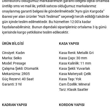
Distribütörü olduğumuz markalarımızın garanti belgesi dijital ortamda
üretilip sms ve mail ile, yetkili satıcısı olduğumuz markalarımız
onaylanmış garanti belgesi ile gönderilmektedir."Aynı gün Kargoda"
ibaresi yer alan ürünler "Hızlı Teslimat” seçeneği tercih edildiği takdirde
gün içinde teslim edilmektedir. Bu hizmetten 12:00'a kadar
faydalanabilirsiniz. Bunun dışındaki siparişleriniz ortalama 3 iş günü
içerisinde kargo yetkilisine teslim edilecektir.
ÜRÜN BILGISI
KASA YAPISI
Cinsiyet: Kadın
Kasa Renk: Metalik Gri
Marka: Seiko
Kasa Çapı: 30 mm
Model: Presage
Kasa Kalinlik: 11 mm
Çalışma Şekli: Otomatik
Kasa Şekli: Yuvarlak
Mekanizma: 2R05
Kasa Materyali: Çelik
Güç Rezervi: 40 Saat
Kasa Taşı: Yok
Garanti: 3 Yıl
Cam Özellik: Mineral
Tarz: Klasik Saatler
KADRAN YAPISI
KORDON YAPISI