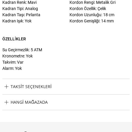
Kadran Renk: Mavi
Kordon Rengi: Metalik Gri
Kadran Tipi: Analog
Kordon Özellik: Çelik
Kadran Taşı: Pırlanta
Kordon Uzunluğu: 18 cm
Kadran Işık: Yok
Kordon Genişliği: 14 mm
ÖZELLIKLER
Su Geçirmezlik: 5 ATM
Kronometre: Yok
Takvim: Var
Alarm: Yok
TAKSIT SEÇENEKLERI
Seiko SEIRE007J Pırlantalı Kadın Kol Saati Taksit Seçenekleri
HANGI MAĞAZADA
Seiko SEIRE007J Pırlantalı Kadın Kol Saati Hangi Mağazada
Bulabilirim?