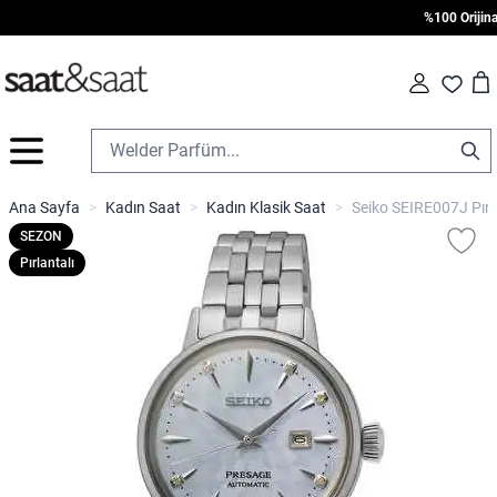
%100 Orijinal •
Car
Fav
İçeriğe geç
Ana Sayfa
>
Kadın Saat
>
Kadın Klasik Saat
>
Seiko SEIRE007J Pırla
SEZON
Pırlantalı