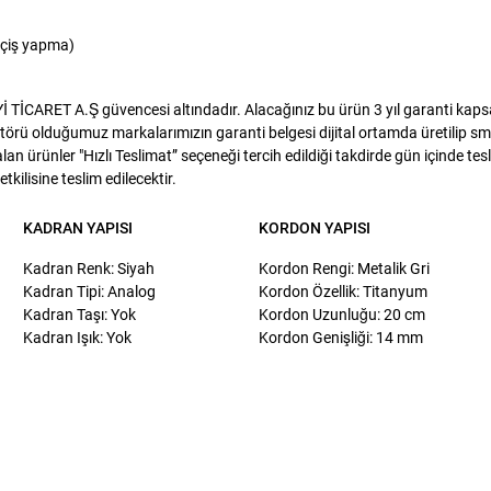
eçiş yapma)
İCARET A.Ş güvencesi altındadır. Alacağınız bu ürün 3 yıl garanti kapsamı
törü olduğumuz markalarımızın garanti belgesi dijital ortamda üretilip sms
lan ürünler "Hızlı Teslimat” seçeneği tercih edildiği takdirde gün içinde te
kilisine teslim edilecektir.
KADRAN YAPISI
KORDON YAPISI
Kadran Renk: Siyah
Kordon Rengi: Metalik Gri
Kadran Tipi: Analog
Kordon Özellik: Titanyum
Kadran Taşı: Yok
Kordon Uzunluğu: 20 cm
Kadran Işık: Yok
Kordon Genişliği: 14 mm