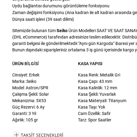
Uydu bağlantısı durumunu görüntüleme fonksiyonu
Zaman değişimi fonksiyonu (Ana kadran ile alt kadran arasında g
Dünya saati işlevi (39 saat dilimi)
Sitemizde bulunan tüm
Seiko
Ürün Modelleri SAAT VE SAAT SANAYİ T
(DHL eCommerce) tarafından adresinize teslim edilecektir. Distribü
garanti belgesi ile gönderilmektedir."Aynı gün Kargoda" ibaresi yer a
Bunun dışındaki siparişleriniz ortalama 3 iş günü içerisinde kargo yet
ÜRÜN BILGISI
KASA YAPISI
Cinsiyet: Erkek
Kasa Renk: Metalik Gri
Marka: Seiko
Kasa Çapı: 43 mm
Model: Astron/SPR
Kasa Kalinlik: 12 mm
Çalışma Şekli: Solar
Kasa Şekli: Yuvarlak
Mekanizma: 5X53
Kasa Materyali: Titanyum
Güç Rezervi: 6 Ay
Kasa Taşı: Yok
Garanti: 3 Yıl
Cam Özellik: Safir
Ağırlık: 105 gr
Tarz: Spor Saatler
TAKSIT SEÇENEKLERI