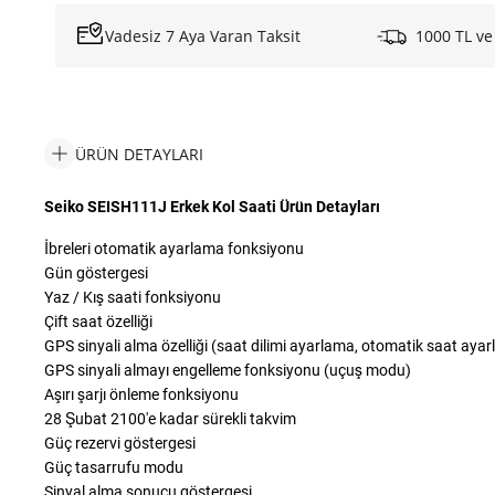
Vadesiz 7 Aya Varan Taksit
1000 TL ve
ÜRÜN DETAYLARI
Seiko SEISH111J Erkek Kol Saati Ürün Detayları
İbreleri otomatik ayarlama fonksiyonu
Gün göstergesi
Yaz / Kış saati fonksiyonu
Çift saat özelliği
GPS sinyali alma özelliği (saat dilimi ayarlama, otomatik saat ay
GPS sinyali almayı engelleme fonksiyonu (uçuş modu)
Aşırı şarjı önleme fonksiyonu
28 Şubat 2100'e kadar sürekli takvim
Güç rezervi göstergesi
Güç tasarrufu modu
Sinyal alma sonucu göstergesi