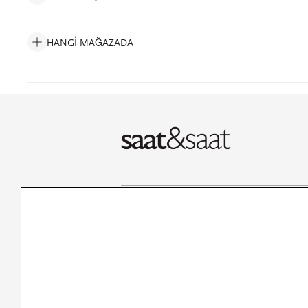
Seiko SEISH111J Erkek Kol Saati Taksit Seçenekleri
HANGI MAĞAZADA
Seiko SEISH111J Erkek Kol Saati Hangi Mağazada Bulabilirim?
Bizi Takip Edin!
Müşteri H
İletişim
Nasıl Alırım
Sıkça Sorulan Sorular
Kargo ve İade
Kullanım Koşulları
Banka Taksit 
Kişisel Verilerin Korunması
Banka Hesap B