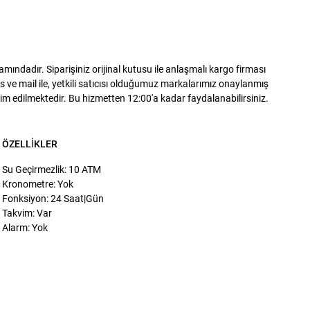
ndadır. Siparişiniz orijinal kutusu ile anlaşmalı kargo firması
 ve mail ile, yetkili satıcısı olduğumuz markalarımız onaylanmış
slim edilmektedir. Bu hizmetten 12:00'a kadar faydalanabilirsiniz.
ÖZELLIKLER
Su Geçirmezlik: 10 ATM
Kronometre: Yok
Fonksiyon: 24 Saat|Gün
Takvim: Var
Alarm: Yok