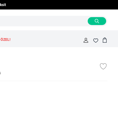
ksit
 ÖZEL!
Cart
Fav
i