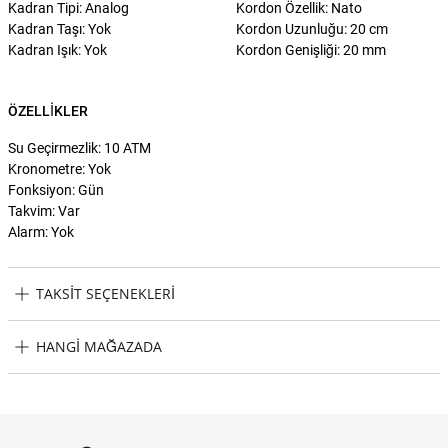
Kadran Tipi: Analog
Kordon Özellik: Nato
Kadran Taşı: Yok
Kordon Uzunluğu: 20 cm
Kadran Işık: Yok
Kordon Genişliği: 20 mm
ÖZELLIKLER
Su Geçirmezlik: 10 ATM
Kronometre: Yok
Fonksiyon: Gün
Takvim: Var
Alarm: Yok
TAKSIT SEÇENEKLERI
Seiko 5 S5-SRPH29K Erkek Kol Saati Taksit Seçenekleri
HANGI MAĞAZADA
Seiko 5 S5-SRPH29K Erkek Kol Saati Hangi Mağazada Bulabilirim?