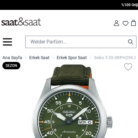
%100 Orijina
Car
Fav
İçeriğe geç
Ana Sayfa
>
Erkek Saat
>
Erkek Spor Saat
>
Seiko 5 S5-SRPH29K Er
SEZON