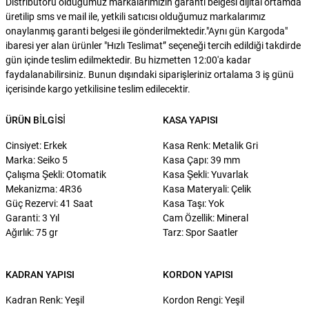
Distribütörü olduğumuz markalarımızın garanti belgesi dijital ortamda
üretilip sms ve mail ile, yetkili satıcısı olduğumuz markalarımız
onaylanmış garanti belgesi ile gönderilmektedir."Aynı gün Kargoda"
ibaresi yer alan ürünler "Hızlı Teslimat” seçeneği tercih edildiği takdirde
gün içinde teslim edilmektedir. Bu hizmetten 12:00'a kadar
faydalanabilirsiniz. Bunun dışındaki siparişleriniz ortalama 3 iş günü
içerisinde kargo yetkilisine teslim edilecektir.
ÜRÜN BILGISI
KASA YAPISI
Cinsiyet: Erkek
Kasa Renk: Metalik Gri
Marka: Seiko 5
Kasa Çapı: 39 mm
Çalışma Şekli: Otomatik
Kasa Şekli: Yuvarlak
Mekanizma: 4R36
Kasa Materyali: Çelik
Güç Rezervi: 41 Saat
Kasa Taşı: Yok
Garanti: 3 Yıl
Cam Özellik: Mineral
Ağırlık: 75 gr
Tarz: Spor Saatler
KADRAN YAPISI
KORDON YAPISI
Kadran Renk: Yeşil
Kordon Rengi: Yeşil