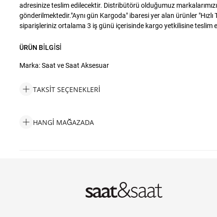
adresinize teslim edilecektir. Distribütörü olduğumuz markalarımızın
gönderilmektedir."Aynı gün Kargoda" ibaresi yer alan ürünler "Hızlı 
siparişleriniz ortalama 3 iş günü içerisinde kargo yetkilisine teslim e
ÜRÜN BILGISI
Marka: Saat ve Saat Aksesuar
TAKSIT SEÇENEKLERI
Saat ve Saat Aksesuar 8'li Koleksiyoner Saat Kutusu Taksit Seçe
HANGI MAĞAZADA
Saat ve Saat Aksesuar 8'li Koleksiyoner Saat Kutusu Hangi Mağ