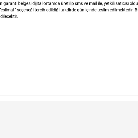
 garanti belgesi dijital ortamda üretilip sms ve mail ile, yetkili satıcısı 
Teslimat” seçeneği tercih edildiği takdirde gün içinde teslim edilmektedir.
dilecektir.
nekleri
azada Bulabilirim?