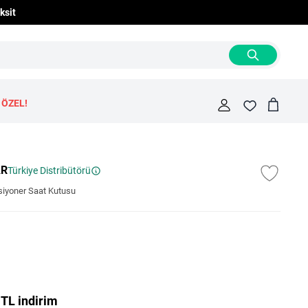
ksit
 ÖZEL!
Cart
Fav
AR
Türkiye Distribütörü
ksiyoner Saat Kutusu
 TL indirim