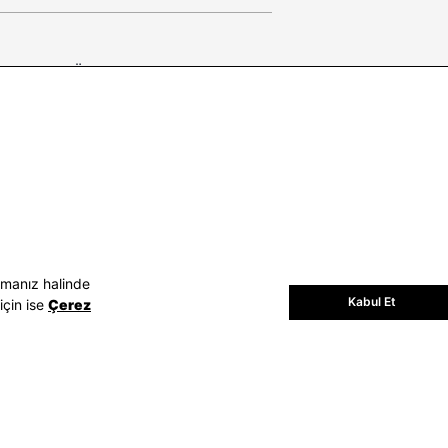
E-BÜLTEN
Bültene üye olun, kampanya ve
süprizleri kaçırmayın
E-posta Adresiniz
Üye Ol
E-posta adresinizi vererek
E-Bülten
aydınlatma metni
uyarınca tarafınıza e-
posta gönderilmesini kabul etmiş
olursunuz.
- Daha sonra abonelikten çıkabilirsiniz.
amanız halinde
Kabul Et
için ise
Çerez