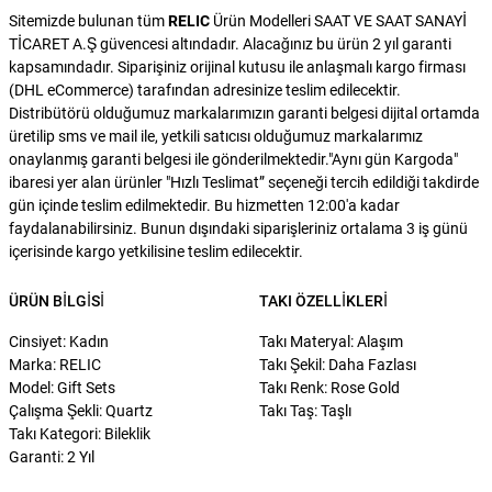
Sitemizde bulunan tüm
RELIC
Ürün Modelleri SAAT VE SAAT SANAYİ
TİCARET A.Ş güvencesi altındadır. Alacağınız bu ürün 2 yıl garanti
kapsamındadır. Siparişiniz orijinal kutusu ile anlaşmalı kargo firması
(DHL eCommerce) tarafından adresinize teslim edilecektir.
Distribütörü olduğumuz markalarımızın garanti belgesi dijital ortamda
üretilip sms ve mail ile, yetkili satıcısı olduğumuz markalarımız
onaylanmış garanti belgesi ile gönderilmektedir."Aynı gün Kargoda"
ibaresi yer alan ürünler "Hızlı Teslimat” seçeneği tercih edildiği takdirde
gün içinde teslim edilmektedir. Bu hizmetten 12:00'a kadar
faydalanabilirsiniz. Bunun dışındaki siparişleriniz ortalama 3 iş günü
içerisinde kargo yetkilisine teslim edilecektir.
ÜRÜN BILGISI
TAKI ÖZELLIKLERI
Cinsiyet: Kadın
Takı Materyal: Alaşım
Marka: RELIC
Takı Şekil: Daha Fazlası
Model: Gift Sets
Takı Renk: Rose Gold
Çalışma Şekli: Quartz
Takı Taş: Taşlı
Takı Kategori: Bileklik
Garanti: 2 Yıl