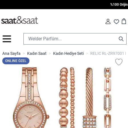
%100 Orijinal 
Car
Fav
İçeriğe geç
Ana Sayfa
>
Kadın Saat
>
Kadın Hediye Seti
>
RELIC RL-ZR97001 Kadı
ONLINE ÖZEL