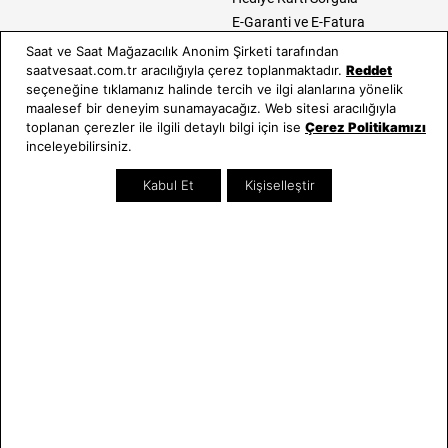
E-Garanti ve E-Fatura
Kullanım Kılavuzları
Saat ve Saat Mağazacılık Anonim Şirketi tarafından
saatvesaat.com.tr aracılığıyla çerez toplanmaktadır.
Reddet
Saat ve Saat
Kategoriler
seçeneğine tıklamanız halinde tercih ve ilgi alanlarına yönelik
maalesef bir deneyim sunamayacağız. Web sitesi aracılığıyla
Hakkımızda
Erkek Saat
toplanan çerezler ile ilgili detaylı bilgi için ise
Çerez Politikamızı
Neden Saat ve Saat
Kadın Saat
inceleyebilirsiniz.
Mağazalar
Tüm Ürünler
Kabul Et
Kişiselleştir
Kurumsal Satış
Takı & Aksesuar
Mağazada Teknik Servis
Kampanyalar
Yatırımcı İlişkileri
İndirimliler
Online Özel
Hediye Kartı
Blog
İletişim
WhatsApp
0212 232 72 28
850 460 72 43
Bizi Takip Edin
Bize Ulaşın