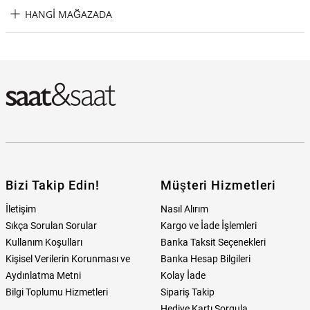
RELIC RL-ZR97001 Kadın Kol Saati ve Bileklik Seti Taksit
HANGI MAĞAZADA
Seçenekleri
RELIC RL-ZR97001 Kadın Kol Saati ve Bileklik Seti Hangi Mağazada
Bulabilirim?
Bizi Takip Edin!
Müşteri Hizmetleri
İletişim
Nasıl Alırım
Sıkça Sorulan Sorular
Kargo ve İade İşlemleri
Kullanım Koşulları
Banka Taksit Seçenekleri
Kişisel Verilerin Korunması ve
Banka Hesap Bilgileri
Aydınlatma Metni
Kolay İade
Bilgi Toplumu Hizmetleri
Sipariş Takip
Hediye Kartı Sorgula