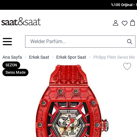
%100 Orijinal • 10
Car
Fav
İçeriğe geç
Ana Sayfa
>
Erkek Saat
>
Erkek Spor Saat
>
Philipp Plein Swiss M
SEZON
Swiss Made