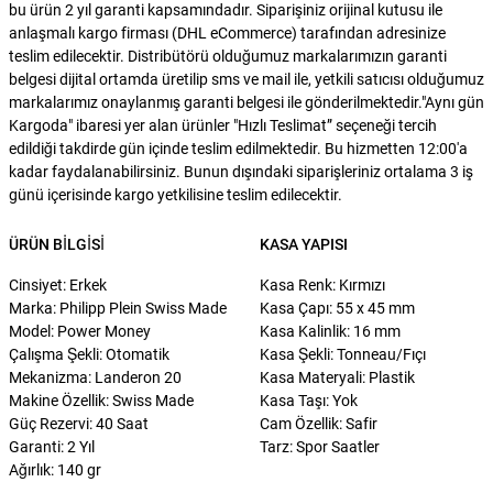
bu ürün 2 yıl garanti kapsamındadır. Siparişiniz orijinal kutusu ile
anlaşmalı kargo firması (DHL eCommerce) tarafından adresinize
teslim edilecektir. Distribütörü olduğumuz markalarımızın garanti
belgesi dijital ortamda üretilip sms ve mail ile, yetkili satıcısı olduğumuz
markalarımız onaylanmış garanti belgesi ile gönderilmektedir."Aynı gün
Kargoda" ibaresi yer alan ürünler "Hızlı Teslimat” seçeneği tercih
edildiği takdirde gün içinde teslim edilmektedir. Bu hizmetten 12:00'a
kadar faydalanabilirsiniz. Bunun dışındaki siparişleriniz ortalama 3 iş
günü içerisinde kargo yetkilisine teslim edilecektir.
ÜRÜN BILGISI
KASA YAPISI
Cinsiyet: Erkek
Kasa Renk: Kırmızı
Marka: Philipp Plein Swiss Made
Kasa Çapı: 55 x 45 mm
Model: Power Money
Kasa Kalinlik: 16 mm
Çalışma Şekli: Otomatik
Kasa Şekli: Tonneau/Fıçı
Mekanizma: Landeron 20
Kasa Materyali: Plastik
Makine Özellik: Swiss Made
Kasa Taşı: Yok
Güç Rezervi: 40 Saat
Cam Özellik: Safir
Garanti: 2 Yıl
Tarz: Spor Saatler
Ağırlık: 140 gr