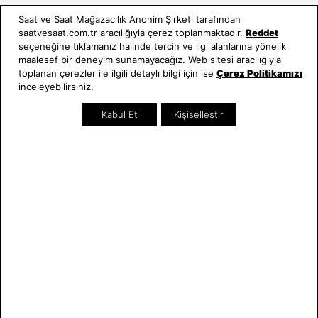
Kullanım Kılavuzları
Saat ve Saat Mağazacılık Anonim Şirketi tarafından
saatvesaat.com.tr aracılığıyla çerez toplanmaktadır.
Reddet
Saat ve Saat
Kategoriler
seçeneğine tıklamanız halinde tercih ve ilgi alanlarına yönelik
maalesef bir deneyim sunamayacağız. Web sitesi aracılığıyla
Hakkımızda
Erkek Saat
toplanan çerezler ile ilgili detaylı bilgi için ise
Çerez Politikamızı
Neden Saat ve Saat
Kadın Saat
inceleyebilirsiniz.
Mağazalar
Tüm Ürünler
Kabul Et
Kişiselleştir
Kurumsal Satış
Takı & Aksesuar
Mağazada Teknik Servis
Kampanyalar
Yatırımcı İlişkileri
İndirimliler
Online Özel
Hediye Kartı
Blog
İletişim
WhatsApp
0212 232 72 28
850 460 72 43
Bizi Takip Edin
Bize Ulaşın