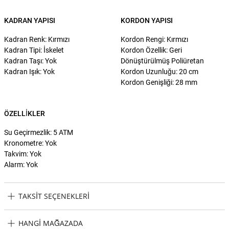
KADRAN YAPISI
KORDON YAPISI
Kadran Renk: Kırmızı
Kordon Rengi: Kırmızı
Kadran Tipi: İskelet
Kordon Özellik: Geri
Kadran Taşı: Yok
Dönüştürülmüş Poliüretan
Kadran Işık: Yok
Kordon Uzunluğu: 20 cm
Kordon Genişliği: 28 mm
ÖZELLIKLER
Su Geçirmezlik: 5 ATM
Kronometre: Yok
Takvim: Yok
Alarm: Yok
TAKSIT SEÇENEKLERI
Philipp Plein Swiss Made PWQAA1124 Erkek Kol Saati Taksit
HANGI MAĞAZADA
Seçenekleri