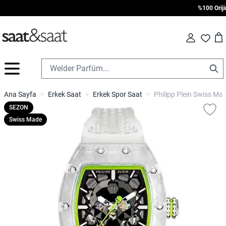
%100 Orijinal
Car
Fav
İçeriğe geç
Ana Sayfa
>
Erkek Saat
>
Erkek Spor Saat
>
Philipp Plein Swiss M
SEZON
Swiss Made