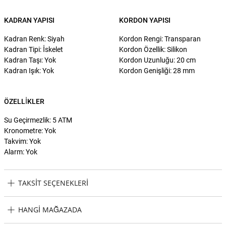
KADRAN YAPISI
KORDON YAPISI
Kadran Renk: Siyah
Kordon Rengi: Transparan
Kadran Tipi: İskelet
Kordon Özellik: Silikon
Kadran Taşı: Yok
Kordon Uzunluğu: 20 cm
Kadran Işık: Yok
Kordon Genişliği: 28 mm
ÖZELLIKLER
Su Geçirmezlik: 5 ATM
Kronometre: Yok
Takvim: Yok
Alarm: Yok
TAKSIT SEÇENEKLERI
Philipp Plein Swiss Made PWQAA0123 Erkek Kol Saati Taksit
HANGI MAĞAZADA
Seçenekleri