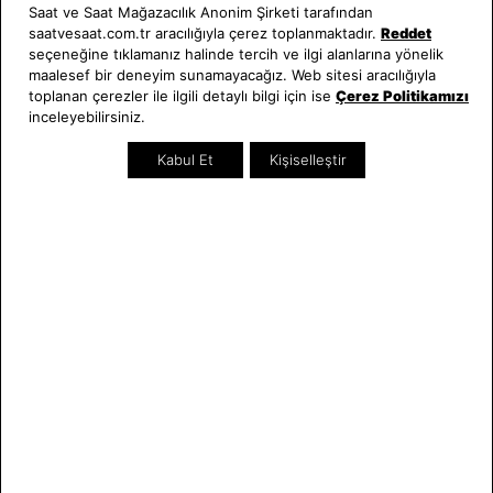
Saat ve Saat Mağazacılık Anonim Şirketi tarafından
saatvesaat.com.tr aracılığıyla çerez toplanmaktadır.
Reddet
Saat ve Saat
Kategoriler
seçeneğine tıklamanız halinde tercih ve ilgi alanlarına yönelik
maalesef bir deneyim sunamayacağız. Web sitesi aracılığıyla
Hakkımızda
Erkek Saat
toplanan çerezler ile ilgili detaylı bilgi için ise
Çerez Politikamızı
Neden Saat ve Saat
Kadın Saat
inceleyebilirsiniz.
Mağazalar
Tüm Ürünler
Kurumsal Satış
Takı & Aksesuar
Kabul Et
Kişiselleştir
Mağazada Teknik Servis
Kampanyalar
Yatırımcı İlişkileri
İndirimliler
Online Özel
Hediye Kartı
Blog
İletişim
WhatsApp
0212 232 72 28
850 460 72 43
Bizi Takip Edin
Bize Ulaşın