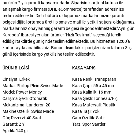
bu ürün 2 yıl garanti kapsamındadır. Siparişiniz orijinal kutusu ile
anlaşmalı kargo firması (DHL eCommerce) tarafından adresinize
teslim edilecektir. Distribütörü olduğumuz markalarımızın garanti
belgesi dijital ortamda üretilip sms ve mail ile, yetkili satıcısı olduğumuz
markalarımız onaylanmış garanti belgesi ile gönderilmektedir."Aynı gün
Kargoda" ibaresi yer alan ürünler "Hızlı Teslimat” seçeneği tercih
edildiği takdirde gün içinde teslim edilmektedir. Bu hizmetten 12:00'a
kadar faydalanabilirsiniz. Bunun dışındaki siparişleriniz ortalama 3 iş
günü içerisinde kargo yetkilisine teslim edilecektir.
ÜRÜN BILGISI
KASA YAPISI
Cinsiyet: Erkek
Kasa Renk: Transparan
Marka: Philipp Plein Swiss Made
Kasa Çapı: 55 x 45 mm
Model: Power Money
Kasa Kalinlik: 16 mm
Çalışma Şekli: Otomatik
Kasa Şekli: Tonneau/Fıçı
Mekanizma: Landeron 20
Kasa Materyali: Plastik
Makine Özellik: Swiss Made
Kasa Taşı: Yok
Güç Rezervi: 40 Saat
Cam Özellik: Safir
Garanti: 2 Yıl
Tarz: Spor Saatler
Ağırlık: 140 gr