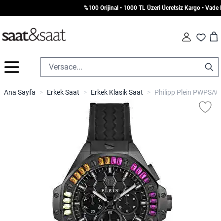
%100 Orijinal • 1000 TL Üzeri Ücretsiz Kargo • Vade Fa
Car
Fav
İçeriğe geç
Ana Sayfa
>
Erkek Saat
>
Erkek Klasik Saat
>
Philipp Plein PWPSA0