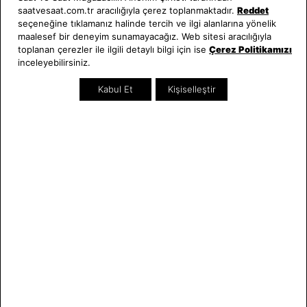
Saat ve Saat
Kategoriler
saatvesaat.com.tr aracılığıyla çerez toplanmaktadır.
Reddet
seçeneğine tıklamanız halinde tercih ve ilgi alanlarına yönelik
Hakkımızda
Erkek Saat
maalesef bir deneyim sunamayacağız. Web sitesi aracılığıyla
toplanan çerezler ile ilgili detaylı bilgi için ise
Çerez Politikamızı
Neden Saat ve Saat
Kadın Saat
inceleyebilirsiniz.
Mağazalar
Tüm Ürünler
Kurumsal Satış
Takı & Aksesuar
Kabul Et
Kişiselleştir
Mağazada Teknik Servis
Kampanyalar
Yatırımcı İlişkileri
İndirimliler
Online Özel
Hediye Kartı
Blog
İletişim
WhatsApp
0212 232 72 28
850 460 72 43
Bizi Takip Edin
Bize Ulaşın