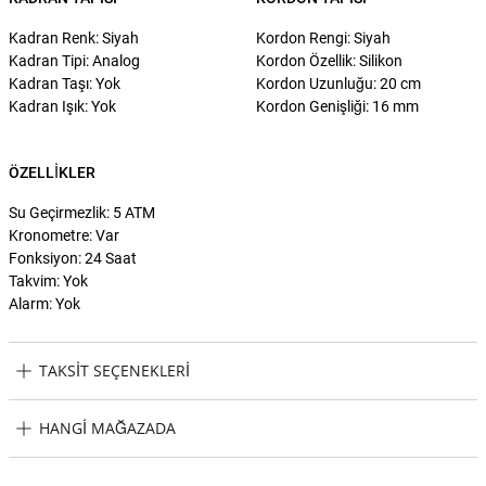
Kadran Renk: Siyah
Kordon Rengi: Siyah
Kadran Tipi: Analog
Kordon Özellik: Silikon
Kadran Taşı: Yok
Kordon Uzunluğu: 20 cm
Kadran Işık: Yok
Kordon Genişliği: 16 mm
ÖZELLIKLER
Su Geçirmezlik: 5 ATM
Kronometre: Var
Fonksiyon: 24 Saat
Takvim: Yok
Alarm: Yok
TAKSIT SEÇENEKLERI
Philipp Plein PWPSA0724 Kol Saati Taksit Seçenekleri
HANGI MAĞAZADA
Philipp Plein PWPSA0724 Kol Saati Hangi Mağazada Bulabilirim?