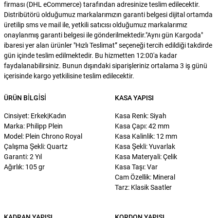
firması (DHL eCommerce) tarafından adresinize teslim edilecektir.
Distribütörü olduğumuz markalarımızın garanti belgesi dijital ortamda
üretilip sms ve mail ile, yetkili satıcısı olduğumuz markalarımız
onaylanmış garanti belgesi ile gönderilmektedir."Aynı gün Kargoda"
ibaresi yer alan ürünler "Hızlı Teslimat” seçeneği tercih edildiği takdirde
gün içinde teslim edilmektedir. Bu hizmetten 12:00'a kadar
faydalanabilirsiniz. Bunun dışındaki siparişleriniz ortalama 3 iş günü
içerisinde kargo yetkilisine teslim edilecektir.
ÜRÜN BILGISI
KASA YAPISI
Cinsiyet: Erkek|Kadın
Kasa Renk: Siyah
Marka: Philipp Plein
Kasa Çapı: 42 mm
Model: Plein Chrono Royal
Kasa Kalinlik: 12 mm
Çalışma Şekli: Quartz
Kasa Şekli: Yuvarlak
Garanti: 2 Yıl
Kasa Materyali: Çelik
Ağırlık: 105 gr
Kasa Taşı: Var
Cam Özellik: Mineral
Tarz: Klasik Saatler
KADRAN YAPISI
KORDON YAPISI