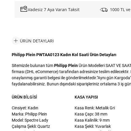
Vadesiz 7 Aya Varan Taksit
1000 TL ve
ÜRÜN DETAYLARI
Philipp Plein PWTAA0123 Kadın Kol Saati Ürün Detayları
Sitemizde bulunan tüm
Philipp Plein
Ürün Modelleri SAAT VE SAAT S
firması (DHL eCommerce) tarafından adresinize teslim edilecektir. D
onaylanmış garanti belgesi ile gönderilmektedir."Aynı gün Kargoda" i
faydalanabilirsiniz. Bunun dışındaki siparişleriniz ortalama 3 iş günü
ÜRÜN BILGISI
KASA YAPISI
Cinsiyet: Kadın
Kasa Renk: Metalik Gri
Marka: Philipp Plein
Kasa Çapı: 38 mm
Model: Spectre Lady
Kasa Kalinlik: 9 mm
Çalışma Şekli: Quartz
Kasa Şekli: Yuvarlak