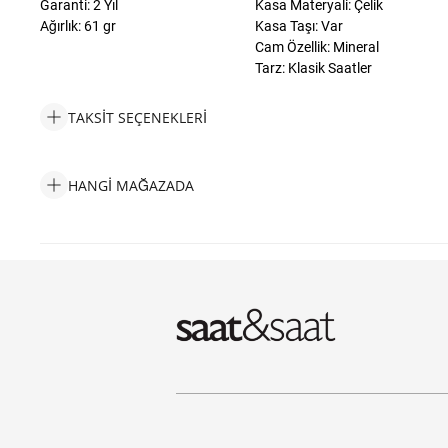
Garanti: 2 Yıl
Kasa Materyali: Çelik
Ağırlık: 61 gr
Kasa Taşı: Var
Cam Özellik: Mineral
Tarz: Klasik Saatler
TAKSIT SEÇENEKLERI
Philipp Plein PWTAA0123 Kadın Kol Saati Taksit Seçenekleri
HANGI MAĞAZADA
Philipp Plein PWTAA0123 Kadın Kol Saati Hangi Mağazada Bula