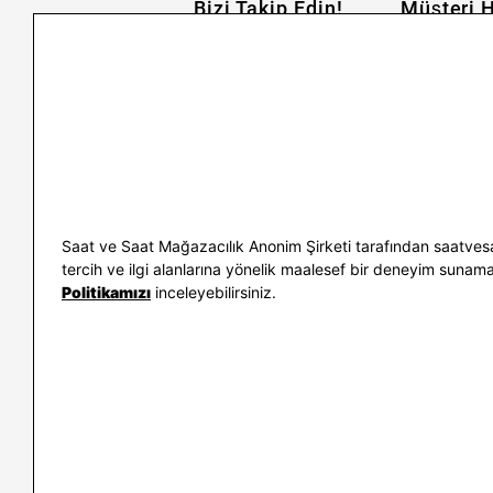
Bizi Takip Edin!
Müşteri H
İletişim
Nasıl Alırım
Sıkça Sorulan Sorular
Kargo ve İade
Kullanım Koşulları
Banka Taksit 
Kişisel Verilerin Korunması
Banka Hesap B
ve Aydınlatma Metni
Kolay İade
Bilgi Toplumu Hizmetleri
Sipariş Takip
Hediye Kartı 
E-Garanti ve 
Saat ve Saat Mağazacılık Anonim Şirketi tarafından saatvesa
Kullanım Kıla
tercih ve ilgi alanlarına yönelik maalesef bir deneyim sunamayac
Politikamızı
inceleyebilirsiniz.
İletişim
WhatsAp
0212 232 72 28
850 460 72 4