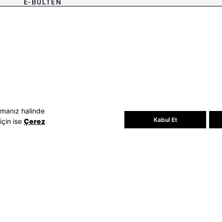
E-BÜLTEN
Bültene üye olun, kampanya ve
süprizleri kaçırmayın
E-posta Adresiniz
Üye Ol
E-posta adresinizi vererek
E-Bülten
aydınlatma metni
uyarınca tarafınıza e-
posta gönderilmesini kabul etmiş
olursunuz.
- Daha sonra abonelikten çıkabilirsiniz.
amanız halinde
Kabul Et
için ise
Çerez