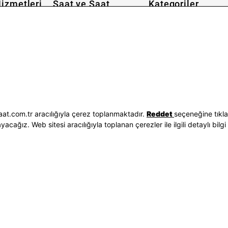
izmetleri
Saat ve Saat
Kategoriler
Hakkımızda
Erkek Saat
 İşlemleri
Neden Saat ve Saat
Kadın Saat
Seçenekleri
Mağazalar
Tüm Ürünler
ilgileri
Kurumsal Satış
Takı & Aksesuar
Mağazada Teknik Servis
Kampanyalar
Yatırımcı İlişkileri
İndirimliler
Sorgula
Online Özel
E-Fatura
Hediye Kartı
at.com.tr aracılığıyla çerez toplanmaktadır.
Reddet
seçeneğine tıkl
vuzları
Blog
ağız. Web sitesi aracılığıyla toplanan çerezler ile ilgili detaylı bilgi 
p
Bizi Takip Edin
Bize Ulaşın
3