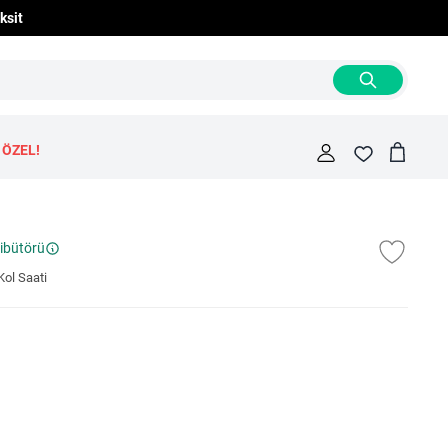
ksit
 ÖZEL!
Cart
Fav
ribütörü
ol Saati