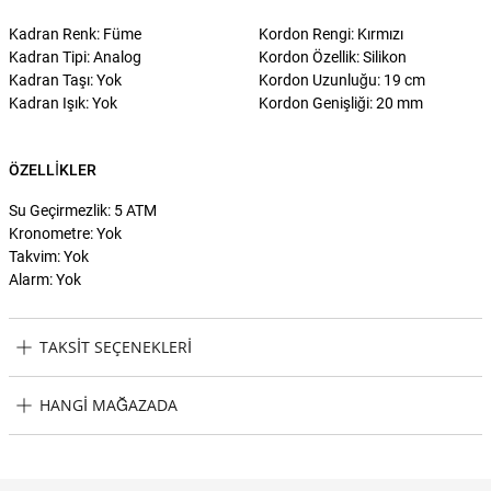
Kadran Renk: Füme
Kordon Rengi: Kırmızı
Kadran Tipi: Analog
Kordon Özellik: Silikon
Kadran Taşı: Yok
Kordon Uzunluğu: 19 cm
Kadran Işık: Yok
Kordon Genişliği: 20 mm
ÖZELLIKLER
Su Geçirmezlik: 5 ATM
Kronometre: Yok
Takvim: Yok
Alarm: Yok
TAKSIT SEÇENEKLERI
Philipp Plein PWWAA0223 Erkek Kol Saati Taksit Seçenekleri
HANGI MAĞAZADA
Philipp Plein PWWAA0223 Erkek Kol Saati Hangi Mağazada
Bulabilirim?