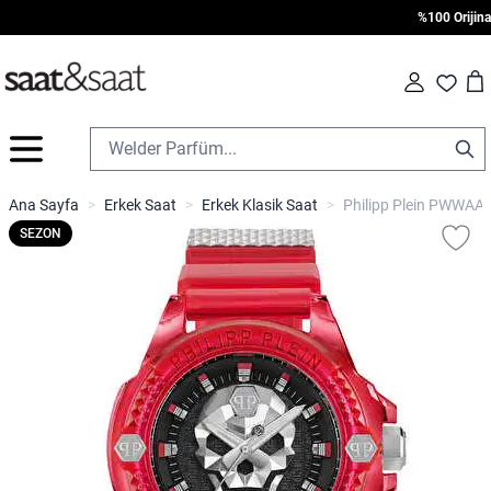
%100 Orijinal •
Car
Fav
İçeriğe geç
Ana Sayfa
>
Erkek Saat
>
Erkek Klasik Saat
>
Philipp Plein PWWAA0
SEZON