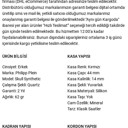
firması (DHL eCommerce) tarafından adresinize teslim edilecektir.
Distribütörü olduğumuz markalarımızın garanti belgesi dijital ortamda
üretilip sms ve mail ile, yetkili satıcısı olduğumuz markalarımız
onaylanmış garanti belgesi ile gönderilmektedir."Aynı gün Kargoda"
ibaresi yer alan ürünler "Hızlı Teslimat” seçeneği tercih edildiği takdirde
gün içinde teslim edilmektedir. Bu hizmetten 12:00'a kadar
faydalanabilirsiniz. Bunun dışındaki siparişleriniz ortalama 3 iş günü
içerisinde kargo yetkilisine teslim edilecektir.
ÜRÜN BILGISI
KASA YAPISI
Cinsiyet: Erkek
Kasa Renk: Kırmızı
Marka: Philipp Plein
Kasa Çapı: 44 mm
Model: Skull Synthetic
Kasa Kalinlik: 14 mm
Çalışma Şekli: Quartz
Kasa Şekli: Yuvarlak
Garanti: 2 Yıl
Kasa Materyali: Silikon
Ağırlık: 62 gr
Kasa Taşı: Yok
Cam Özellik: Mineral
Tarz: Klasik Saatler
KADRAN YAPISI
KORDON YAPISI