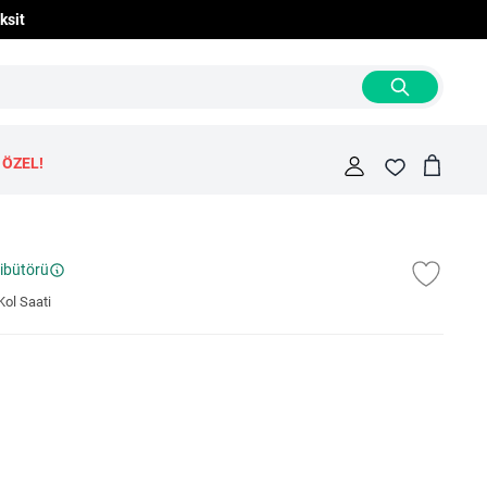
ksit
 ÖZEL!
Cart
Fav
ribütörü
ol Saati