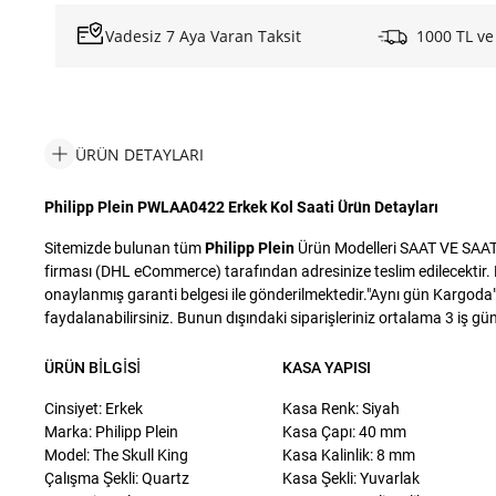
Vadesiz 7 Aya Varan Taksit
1000 TL ve
ÜRÜN DETAYLARI
Philipp Plein PWLAA0422 Erkek Kol Saati Ürün Detayları
Sitemizde bulunan tüm
Philipp Plein
Ürün Modelleri SAAT VE SAAT S
firması (DHL eCommerce) tarafından adresinize teslim edilecektir. D
onaylanmış garanti belgesi ile gönderilmektedir."Aynı gün Kargoda" i
faydalanabilirsiniz. Bunun dışındaki siparişleriniz ortalama 3 iş günü
ÜRÜN BILGISI
KASA YAPISI
Cinsiyet: Erkek
Kasa Renk: Siyah
Marka: Philipp Plein
Kasa Çapı: 40 mm
Model: The Skull King
Kasa Kalinlik: 8 mm
Çalışma Şekli: Quartz
Kasa Şekli: Yuvarlak