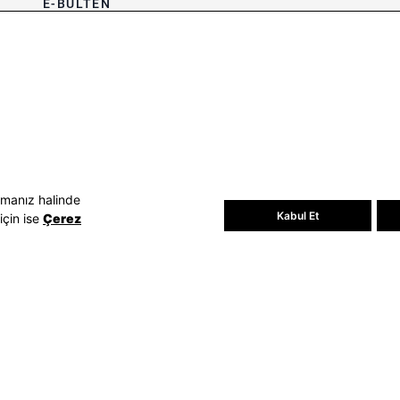
E-BÜLTEN
Bültene üye olun, kampanya ve
süprizleri kaçırmayın
E-posta Adresiniz
Üye Ol
E-posta adresinizi vererek
E-Bülten
aydınlatma metni
uyarınca tarafınıza e-
posta gönderilmesini kabul etmiş
olursunuz.
- Daha sonra abonelikten çıkabilirsiniz.
amanız halinde
Kabul Et
için ise
Çerez