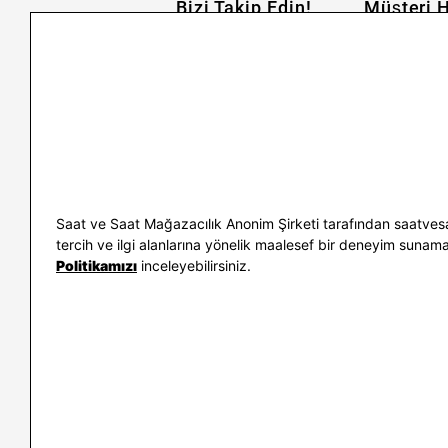
Bizi Takip Edin!
Müşteri H
İletişim
Nasıl Alırım
Sıkça Sorulan Sorular
Kargo ve İade
Kullanım Koşulları
Banka Taksit 
Kişisel Verilerin Korunması
Banka Hesap B
ve Aydınlatma Metni
Kolay İade
Bilgi Toplumu Hizmetleri
Sipariş Takip
Hediye Kartı 
E-Garanti ve 
Saat ve Saat Mağazacılık Anonim Şirketi tarafından saatvesa
Kullanım Kıla
tercih ve ilgi alanlarına yönelik maalesef bir deneyim sunamayac
Politikamızı
inceleyebilirsiniz.
İletişim
WhatsAp
0212 232 72 28
850 460 72 4