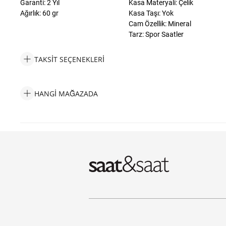
Garanti: 2 Yıl
Kasa Materyali: Çelik
Ağırlık: 60 gr
Kasa Taşı: Yok
Cam Özellik: Mineral
Tarz: Spor Saatler
TAKSIT SEÇENEKLERI
Philipp Plein PWLAA0422 Erkek Kol Saati Taksit Seçenekleri
HANGI MAĞAZADA
Philipp Plein PWLAA0422 Erkek Kol Saati Hangi Mağazada Bulab