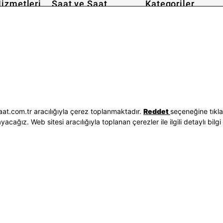
izmetleri
Saat ve Saat
Kategoriler
Hakkımızda
Erkek Saat
 İşlemleri
Neden Saat ve Saat
Kadın Saat
Seçenekleri
Mağazalar
Tüm Ürünler
ilgileri
Kurumsal Satış
Takı & Aksesuar
Mağazada Teknik Servis
Kampanyalar
Yatırımcı İlişkileri
İndirimliler
Sorgula
Online Özel
E-Fatura
Hediye Kartı
at.com.tr aracılığıyla çerez toplanmaktadır.
Reddet
seçeneğine tıkl
vuzları
Blog
ağız. Web sitesi aracılığıyla toplanan çerezler ile ilgili detaylı bilgi 
p
Bizi Takip Edin
Bize Ulaşın
3