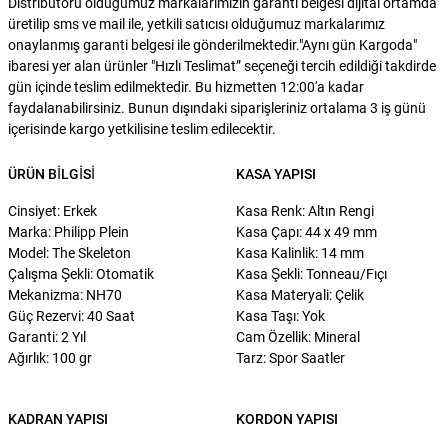
Distribütörü olduğumuz markalarımızın garanti belgesi dijital ortamda
üretilip sms ve mail ile, yetkili satıcısı olduğumuz markalarımız
onaylanmış garanti belgesi ile gönderilmektedir."Aynı gün Kargoda"
ibaresi yer alan ürünler "Hızlı Teslimat” seçeneği tercih edildiği takdirde
gün içinde teslim edilmektedir. Bu hizmetten 12:00'a kadar
faydalanabilirsiniz. Bunun dışındaki siparişleriniz ortalama 3 iş günü
içerisinde kargo yetkilisine teslim edilecektir.
ÜRÜN BILGISI
KASA YAPISI
Cinsiyet: Erkek
Kasa Renk: Altın Rengi
Marka: Philipp Plein
Kasa Çapı: 44 x 49 mm
Model: The Skeleton
Kasa Kalinlik: 14 mm
Çalışma Şekli: Otomatik
Kasa Şekli: Tonneau/Fıçı
Mekanizma: NH70
Kasa Materyali: Çelik
Güç Rezervi: 40 Saat
Kasa Taşı: Yok
Garanti: 2 Yıl
Cam Özellik: Mineral
Ağırlık: 100 gr
Tarz: Spor Saatler
KADRAN YAPISI
KORDON YAPISI