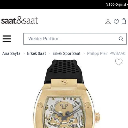
%100 Orijinal • 1
Car
Fav
İçeriğe geç
Ana Sayfa
>
Erkek Saat
>
Erkek Spor Saat
>
Philipp Plein PWBAA032