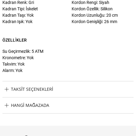
Kadran Renk: Gri
Kordon Rengi: Siyah
Kadran Tipi: İskelet
Kordon Özellik: Silikon
Kadran Taşı: Yok
Kordon Uzunluğu: 20 cm
Kadran Işık: Yok
Kordon Genişliği: 26 mm
ÖZELLIKLER
Su Geçirmezlik: 5 ATM
Kronometre: Yok
Takvim: Yok
Alarm: Yok
TAKSIT SEÇENEKLERI
Philipp Plein PWBAA0321 Erkek Kol Saati Taksit Seçenekleri
HANGI MAĞAZADA
Philipp Plein PWBAA0321 Erkek Kol Saati Hangi Mağazada
Bulabilirim?