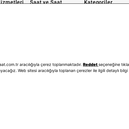
izmetleri
Saat ve Saat
Kategoriler
Hakkımızda
Erkek Saat
 İşlemleri
Neden Saat ve Saat
Kadın Saat
Seçenekleri
Mağazalar
Tüm Ürünler
ilgileri
Kurumsal Satış
Takı & Aksesuar
Mağazada Teknik Servis
Kampanyalar
Yatırımcı İlişkileri
İndirimliler
Sorgula
Online Özel
E-Fatura
Hediye Kartı
at.com.tr aracılığıyla çerez toplanmaktadır.
Reddet
seçeneğine tıkl
vuzları
Blog
ağız. Web sitesi aracılığıyla toplanan çerezler ile ilgili detaylı bilgi 
p
Bizi Takip Edin
Bize Ulaşın
3