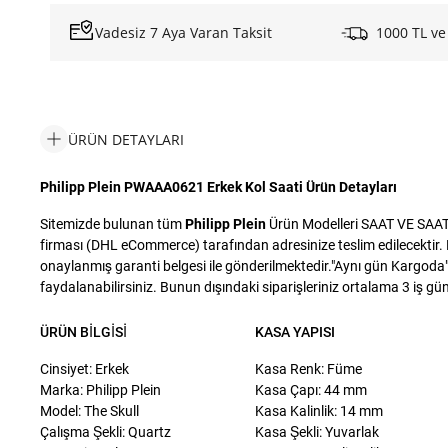
Vadesiz 7 Aya Varan Taksit
1000 TL ve
ÜRÜN DETAYLARI
Philipp Plein PWAAA0621 Erkek Kol Saati Ürün Detayları
Sitemizde bulunan tüm
Philipp Plein
Ürün Modelleri SAAT VE SAAT S
firması (DHL eCommerce) tarafından adresinize teslim edilecektir. D
onaylanmış garanti belgesi ile gönderilmektedir."Aynı gün Kargoda" i
faydalanabilirsiniz. Bunun dışındaki siparişleriniz ortalama 3 iş günü
ÜRÜN BILGISI
KASA YAPISI
Cinsiyet: Erkek
Kasa Renk: Füme
Marka: Philipp Plein
Kasa Çapı: 44 mm
Model: The Skull
Kasa Kalinlik: 14 mm
Çalışma Şekli: Quartz
Kasa Şekli: Yuvarlak