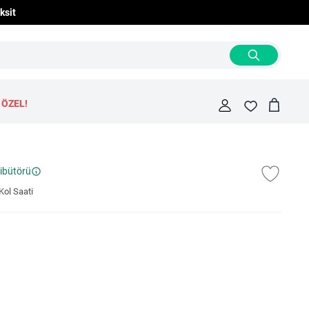
ksit
 ÖZEL!
Cart
Fav
ribütörü
Kol Saati