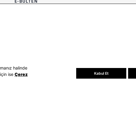
E-BÜLTEN
Bültene üye olun, kampanya ve
süprizleri kaçırmayın
E-posta Adresiniz
Üye Ol
E-posta adresinizi vererek
E-Bülten
aydınlatma metni
uyarınca tarafınıza e-
posta gönderilmesini kabul etmiş
olursunuz.
- Daha sonra abonelikten çıkabilirsiniz.
amanız halinde
Kabul Et
için ise
Çerez