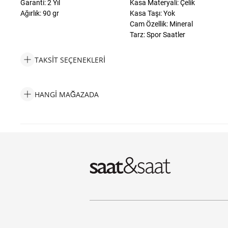
Garanti: 2 Yıl
Kasa Materyali: Çelik
Ağırlık: 90 gr
Kasa Taşı: Yok
Cam Özellik: Mineral
Tarz: Spor Saatler
TAKSIT SEÇENEKLERI
Philipp Plein PWAAA0621 Erkek Kol Saati Taksit Seçenekleri
HANGI MAĞAZADA
Philipp Plein PWAAA0621 Erkek Kol Saati Hangi Mağazada Bulab