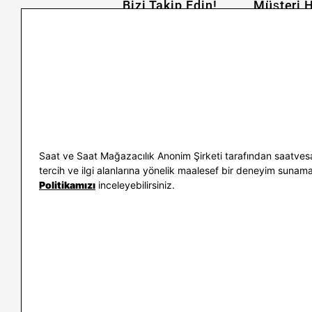
Bizi Takip Edin!
Müşteri H
İletişim
Nasıl Alırım
Sıkça Sorulan Sorular
Kargo ve İade
Kullanım Koşulları
Banka Taksit 
Kişisel Verilerin Korunması
Banka Hesap B
ve Aydınlatma Metni
Kolay İade
Bilgi Toplumu Hizmetleri
Sipariş Takip
Hediye Kartı 
E-Garanti ve 
Saat ve Saat Mağazacılık Anonim Şirketi tarafından saatvesa
Kullanım Kıla
tercih ve ilgi alanlarına yönelik maalesef bir deneyim sunamayac
Politikamızı
inceleyebilirsiniz.
İletişim
WhatsAp
0212 232 72 28
850 460 72 4