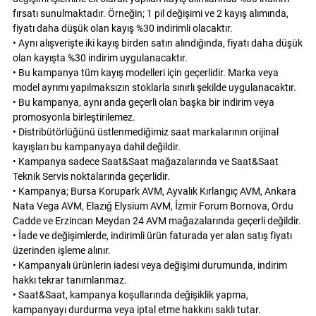
fırsatı sunulmaktadır. Örneğin; 1 pil değişimi ve 2 kayış alımında,
fiyatı daha düşük olan kayış %30 indirimli olacaktır.
• Aynı alışverişte iki kayış birden satın alındığında, fiyatı daha düşük
olan kayışta %30 indirim uygulanacaktır.
• Bu kampanya tüm kayış modelleri için geçerlidir. Marka veya
model ayrımı yapılmaksızın stoklarla sınırlı şekilde uygulanacaktır.
• Bu kampanya, aynı anda geçerli olan başka bir indirim veya
promosyonla birleştirilemez.
• Distribütörlüğünü üstlenmediğimiz saat markalarının orijinal
kayışları bu kampanyaya dahil değildir.
• Kampanya sadece Saat&Saat mağazalarında ve Saat&Saat
Teknik Servis noktalarında geçerlidir.
• Kampanya; Bursa Korupark AVM, Ayvalık Kırlangıç AVM, Ankara
Nata Vega AVM, Elazığ Elysium AVM, İzmir Forum Bornova, Ordu
Cadde ve Erzincan Meydan 24 AVM mağazalarında geçerli değildir.
• İade ve değişimlerde, indirimli ürün faturada yer alan satış fiyatı
üzerinden işleme alınır.
• Kampanyalı ürünlerin iadesi veya değişimi durumunda, indirim
hakkı tekrar tanımlanmaz.
• Saat&Saat, kampanya koşullarında değişiklik yapma,
kampanyayı durdurma veya iptal etme hakkını saklı tutar.