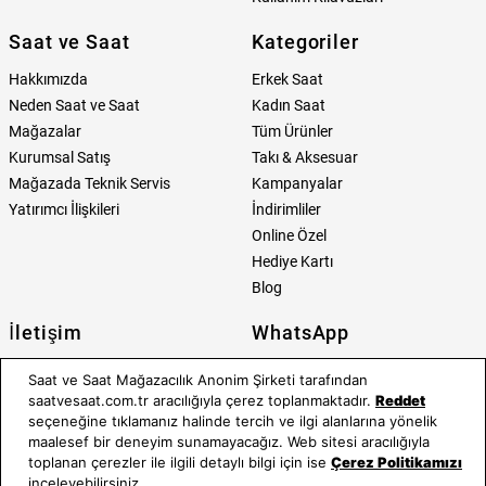
Saat ve Saat
Kategoriler
Hakkımızda
Erkek Saat
Neden Saat ve Saat
Kadın Saat
Mağazalar
Tüm Ürünler
Kurumsal Satış
Takı & Aksesuar
Mağazada Teknik Servis
Kampanyalar
Yatırımcı İlişkileri
İndirimliler
Online Özel
Hediye Kartı
Blog
İletişim
WhatsApp
0212 232 72 28
850 460 72 43
Saat ve Saat Mağazacılık Anonim Şirketi tarafından
saatvesaat.com.tr aracılığıyla çerez toplanmaktadır.
Reddet
Bizi Takip Edin
Bize Ulaşın
seçeneğine tıklamanız halinde tercih ve ilgi alanlarına yönelik
maalesef bir deneyim sunamayacağız. Web sitesi aracılığıyla
toplanan çerezler ile ilgili detaylı bilgi için ise
Çerez Politikamızı
inceleyebilirsiniz.