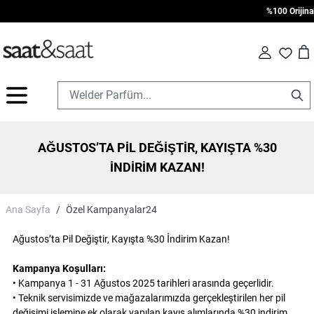
%100 Orijinal 
Car
Fav
İçeriğe geç
AĞUSTOS’TA PIL DEĞIŞTIR, KAYIŞTA %30
İNDIRIM KAZAN!
Ana Sayfa
/
Özel Kampanyalar24
Ağustos’ta Pil Değiştir, Kayışta %30 İndirim Kazan!
Kampanya Koşulları:
• Kampanya 1 - 31 Ağustos 2025 tarihleri arasında geçerlidir.
• Teknik servisimizde ve mağazalarımızda gerçekleştirilen her pil
değişimi işlemine ek olarak yapılan kayış alımlarında %30 indirim