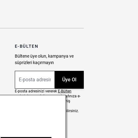
E-BÜLTEN
Bültene üye olun, kampanya ve
süprizleri kaçırmayın
E-posta Adresiniz
Üye Ol
E-posta adresinizi vererek
E-Bülten
aydınlatma metni
uyarınca tarafınıza e-
posta gönderilmesini kabul etmiş
olursunuz.
- Daha sonra abonelikten çıkabilirsiniz.