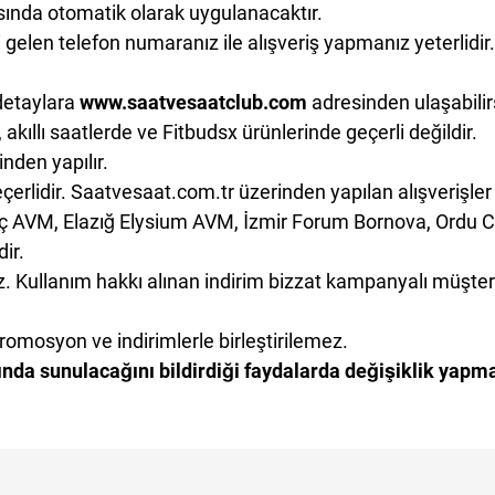
Skagen
Michael Kors
sında otomatik olarak uygulanacaktır.
ymond Weil
Tory Burch
Tommy Hilfiger
Skagen
len telefon numaranız ile alışveriş yapmanız yeterlidir
LIC
U.S. Polo Assn.
Boss Watches
Tommy Hilfiger
erto Cavalli
Universe Constant
Furla
Boss Watches
che Montre
Versace
Wesse
Furla
detaylara
www.saatvesaatclub.com
adresinden ulaşabilir
at ve Saat Aksesuar
Welder
Wesse
 akıllı saatlerde ve Fitbudsx ürünlerinde geçerli değildir.
inden yapılır.
rlidir. Saatvesaat.com.tr üzerinden yapılan alışverişle
ıç AVM, Elazığ Elysium AVM, İzmir Forum Bornova, Ordu
ir.
 Kullanım hakkı alınan indirim bizzat kampanyalı müşteri t
romosyon ve indirimlerle birleştirilemez.
da sunulacağını bildirdiği faydalarda değişiklik yapma v