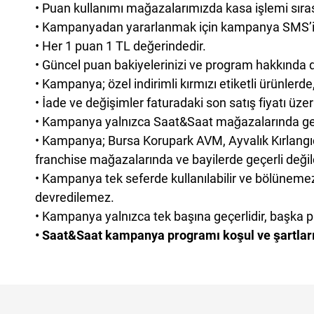
• Puan kullanımı mağazalarımızda kasa işlemi sıra
Emporio Armani
Lacoste
Ra
Skechers
Raymond Weil
• Kampanyadan yararlanmak için kampanya SMS’i ge
Escape
Laiza
RE
Swarovski
Philipp Plein
Esprit
Laura Ashley
Rob
Tommy Hilfiger
Versace
• Her 1 puan 1 TL değerindedir.
Ferragamo
Maurice Lacroix
Ro
U.S Polo Assn.
Welder
• Güncel puan bakiyelerinizi ve program hakkında 
FitWatch
Mazzucato
Sa
Versace
Wesse
• Kampanya; özel indirimli kırmızı etiketli ürünlerde,
Welder
Tüm Markalar
Tüm Markalar
• İade ve değişimler faturadaki son satış fiyatı üzer
• Kampanya yalnızca Saat&Saat mağazalarında geçe
• Kampanya; Bursa Korupark AVM, Ayvalık Kırlang
franchise mağazalarında ve bayilerde geçerli değild
• Kampanya tek seferde kullanılabilir ve bölünemez.
devredilemez.
• Kampanya yalnızca tek başına geçerlidir, başka p
• Saat&Saat kampanya programı koşul ve şartların