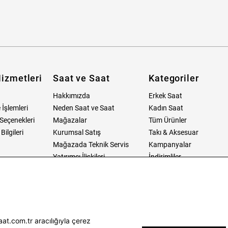
izmetleri
Saat ve Saat
Kategoriler
Hakkımızda
Erkek Saat
 İşlemleri
Neden Saat ve Saat
Kadın Saat
Seçenekleri
Mağazalar
Tüm Ürünler
ilgileri
Kurumsal Satış
Takı & Aksesuar
Mağazada Teknik Servis
Kampanyalar
Yatırımcı İlişkileri
İndirimliler
Sorgula
Online Özel
E-Fatura
Hediye Kartı
vuzları
Blog
at.com.tr aracılığıyla çerez