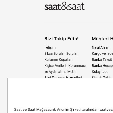
Bizi Takip Edin!
Müşteri H
İletişim
Nasıl Alırım
Sıkça Sorulan Sorular
Kargo ve İade
Kullanım Koşulları
Banka Taksit 
Kişisel Verilerin Korunması
Banka Hesap B
ve Aydınlatma Metni
Kolay İade
Bilgi Toplumu Hizmetleri
Sipariş Takip
Hediye Kartı 
E-Garanti ve 
Kullanım Kıla
Saat ve Saat Mağazacılık Anonim Şirketi tarafından saatvesa