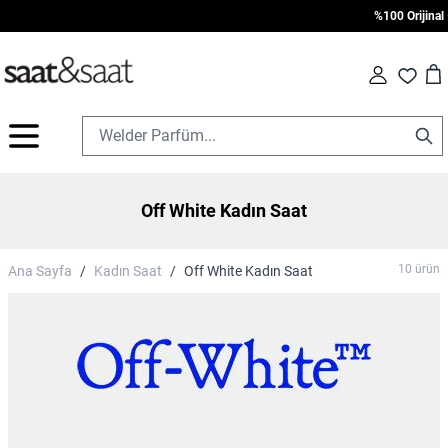
%100 Orijinal • 1
Car
Fav
İçeriğe geç
Off White Kadın Saat
10
ürün
Ana Sayfa
/
Kadın Saat
/
Off White Kadın Saat