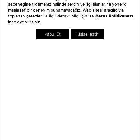
seçeneğine tıklamanız halinde tercih ve ilgi alanlarına yönelik
Bilgi Toplumu Hizmetleri
Sipariş Takip
maalesef bir deneyim sunamayacağız. Web sitesi aracılığıyla
Hediye Kartı Sorgula
toplanan çerezler ile ilgili detaylı bilgi için ise
Çerez Politikamızı
E-Garanti ve E-Fatura
inceleyebilirsiniz.
Kullanım Kılavuzları
Kabul Et
Kişiselleştir
Saat ve Saat
Kategoriler
Hakkımızda
Erkek Saat
Neden Saat ve Saat
Kadın Saat
Mağazalar
Tüm Ürünler
Kurumsal Satış
Takı & Aksesuar
Mağazada Teknik Servis
Kampanyalar
Yatırımcı İlişkileri
İndirimliler
Online Özel
Hediye Kartı
Blog
İletişim
WhatsApp
0212 232 72 28
850 460 72 43