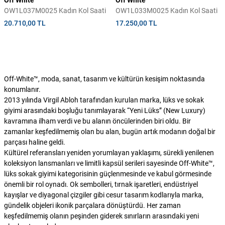
Off White
Off White
OW1L037M0025 Kadın Kol Saati
OW1L033M0025 Kadın Kol Saati
20.710,00 TL
17.250,00 TL
Off-White™, moda, sanat, tasarım ve kültürün kesişim noktasında
konumlanır.
2013 yılında Virgil Abloh tarafından kurulan marka, lüks ve sokak
giyimi arasındaki boşluğu tanımlayarak “Yeni Lüks” (New Luxury)
kavramına ilham verdi ve bu alanın öncülerinden biri oldu. Bir
zamanlar keşfedilmemiş olan bu alan, bugün artık modanın doğal bir
parçası haline geldi.
Kültürel referansları yeniden yorumlayan yaklaşımı, sürekli yenilenen
koleksiyon lansmanları ve limitli kapsül serileri sayesinde Off-White™,
lüks sokak giyimi kategorisinin güçlenmesinde ve kabul görmesinde
önemli bir rol oynadı. Ok sembolleri, tırnak işaretleri, endüstriyel
kayışlar ve diyagonal çizgiler gibi cesur tasarım kodlarıyla marka,
gündelik objeleri ikonik parçalara dönüştürdü. Her zaman
keşfedilmemiş olanın peşinden giderek sınırların arasındaki yeni