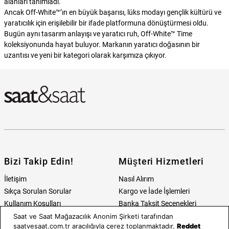
alanları tanımladı.
Ancak Off-White™’ın en büyük başarısı, lüks modayı gençlik kültürü ve
yaratıcılık için erişilebilir bir ifade platformuna dönüştürmesi oldu.
Bugün aynı tasarım anlayışı ve yaratıcı ruh, Off-White™ Time
koleksiyonunda hayat buluyor. Markanın yaratıcı doğasının bir
uzantısı ve yeni bir kategori olarak karşımıza çıkıyor.
Bizi Takip Edin!
Müşteri Hizmetleri
İletişim
Nasıl Alırım
Sıkça Sorulan Sorular
Kargo ve İade İşlemleri
Kullanım Koşulları
Banka Taksit Seçenekleri
Kişisel Verilerin Korunması ve
Banka Hesap Bilgileri
Saat ve Saat Mağazacılık Anonim Şirketi tarafından
saatvesaat.com.tr aracılığıyla çerez toplanmaktadır.
Reddet
Aydınlatma Metni
Kolay İade