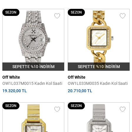
SEZON
SEZON
SEPETTE %10 İNDİRİM
SEPETTE %10 İNDİRİM
Off White
Off White
OW1L037M0015 Kadın Kol Saati
OW1L033M0035 Kadın Kol Saati
19.320,00 TL
20.710,00 TL
SEZON
SEZON