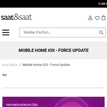
%100 Ori
Car
Fav
İçeriğe geç
MOBILE HOME IOS - FORCE UPDATE
Ana Sayfa
/
Mobile Home IOS - Force Update
ios