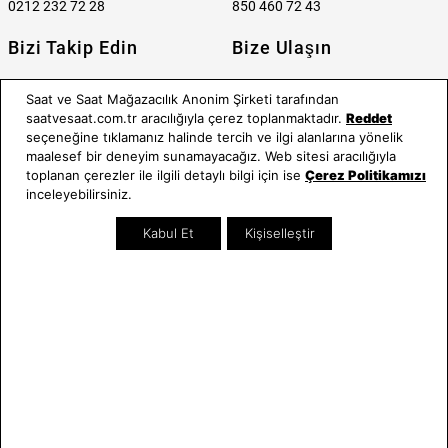
0212 232 72 28
850 460 72 43
Bizi Takip Edin
Bize Ulaşın
Saat ve Saat Mağazacılık Anonim Şirketi tarafından
saatvesaat.com.tr aracılığıyla çerez toplanmaktadır.
Reddet
seçeneğine tıklamanız halinde tercih ve ilgi alanlarına yönelik
maalesef bir deneyim sunamayacağız. Web sitesi aracılığıyla
E-BÜLTEN
toplanan çerezler ile ilgili detaylı bilgi için ise
Çerez Politikamızı
inceleyebilirsiniz.
Bültene üye olun, kampanya ve süprizleri kaçırmayın
Kabul Et
Kişiselleştir
E-posta Adresiniz
Üye Ol
E-posta adresinizi vererek
E-Bülten aydınlatma metni
uyarınca tarafınıza e-posta
gönderilmesini kabul etmiş olursunuz.
- Daha sonra abonelikten çıkabilirsiniz.