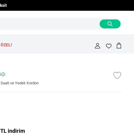
ksit
 ÖZEL!
Cart
Fav
ü
Saati ve Yedek Kordon
 TL indirim