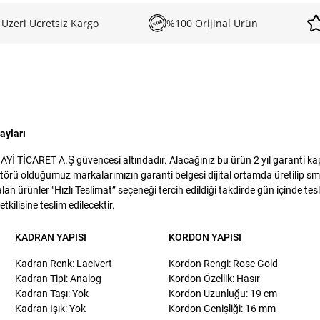
 Üzeri Ücretsiz Kargo
%100 Orijinal Ürün
ayları
 TİCARET A.Ş güvencesi altındadır. Alacağınız bu ürün 2 yıl garanti kapsa
törü olduğumuz markalarımızın garanti belgesi dijital ortamda üretilip sms
lan ürünler "Hızlı Teslimat” seçeneği tercih edildiği takdirde gün içinde te
kilisine teslim edilecektir.
KADRAN YAPISI
KORDON YAPISI
Kadran Renk: Lacivert
Kordon Rengi: Rose Gold
Kadran Tipi: Analog
Kordon Özellik: Hasır
Kadran Taşı: Yok
Kordon Uzunluğu: 19 cm
Kadran Işık: Yok
Kordon Genişliği: 16 mm