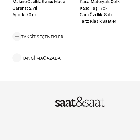
Makine Özellik: Swiss Made
Kasa Materyali: Çelik
Garanti: 2 Yıl
Kasa Taşı: Yok
Ağırlık: 70 gr
Cam Özellik: Safir
Tarz: Klasik Saatler
TAKSIT SEÇENEKLERI
Missoni MWQW00522 Kadın Kol Saati ve Yedek Kordon Taksit S
HANGI MAĞAZADA
Missoni MWQW00522 Kadın Kol Saati ve Yedek Kordon Hangi M