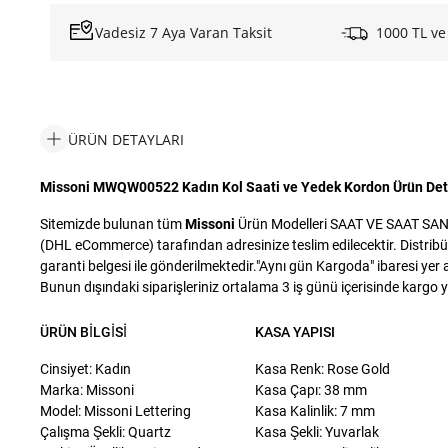
Vadesiz 7 Aya Varan Taksit
1000 TL ve
ÜRÜN DETAYLARI
Missoni MWQW00522 Kadın Kol Saati ve Yedek Kordon Ürün Det
Sitemizde bulunan tüm
Missoni
Ürün Modelleri SAAT VE SAAT SANAYİ
(DHL eCommerce) tarafından adresinize teslim edilecektir. Distribü
garanti belgesi ile gönderilmektedir."Aynı gün Kargoda" ibaresi yer a
Bunun dışındaki siparişleriniz ortalama 3 iş günü içerisinde kargo yet
ÜRÜN BILGISI
KASA YAPISI
Cinsiyet: Kadın
Kasa Renk: Rose Gold
Marka: Missoni
Kasa Çapı: 38 mm
Model: Missoni Lettering
Kasa Kalinlik: 7 mm
Çalışma Şekli: Quartz
Kasa Şekli: Yuvarlak