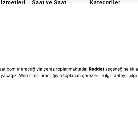
izmetleri
Saat ve Saat
Kategoriler
Hakkımızda
Erkek Saat
 İşlemleri
Neden Saat ve Saat
Kadın Saat
Seçenekleri
Mağazalar
Tüm Ürünler
ilgileri
Kurumsal Satış
Takı & Aksesuar
Mağazada Teknik Servis
Kampanyalar
Yatırımcı İlişkileri
İndirimliler
Sorgula
Online Özel
E-Fatura
Hediye Kartı
at.com.tr aracılığıyla çerez toplanmaktadır.
Reddet
seçeneğine tıkl
vuzları
Blog
ağız. Web sitesi aracılığıyla toplanan çerezler ile ilgili detaylı bilgi 
p
Bizi Takip Edin
Bize Ulaşın
3