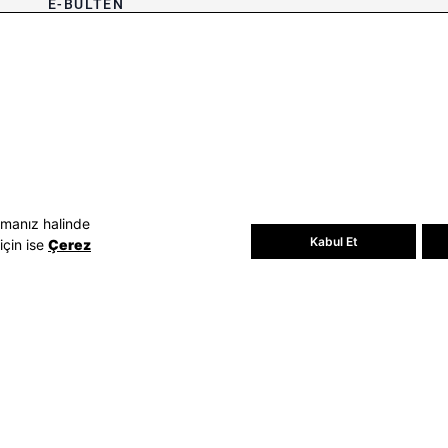
E-BÜLTEN
Bültene üye olun, kampanya ve
süprizleri kaçırmayın
E-posta Adresiniz
Üye Ol
E-posta adresinizi vererek
E-Bülten
aydınlatma metni
uyarınca tarafınıza e-
posta gönderilmesini kabul etmiş
olursunuz.
- Daha sonra abonelikten çıkabilirsiniz.
amanız halinde
Kabul Et
için ise
Çerez