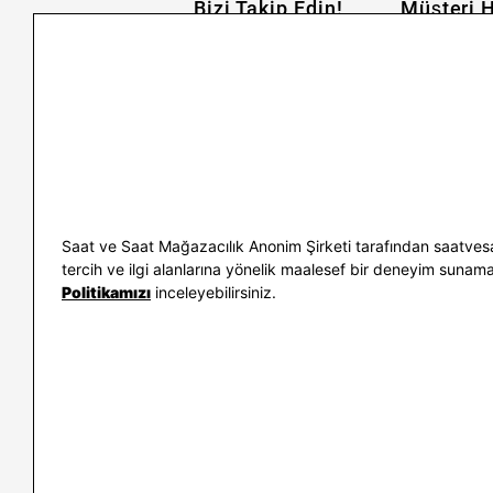
Bizi Takip Edin!
Müşteri H
İletişim
Nasıl Alırım
Sıkça Sorulan Sorular
Kargo ve İade
Kullanım Koşulları
Banka Taksit 
Kişisel Verilerin Korunması
Banka Hesap B
ve Aydınlatma Metni
Kolay İade
Bilgi Toplumu Hizmetleri
Sipariş Takip
Hediye Kartı 
E-Garanti ve 
Saat ve Saat Mağazacılık Anonim Şirketi tarafından saatvesa
Kullanım Kıla
tercih ve ilgi alanlarına yönelik maalesef bir deneyim sunamayac
Politikamızı
inceleyebilirsiniz.
İletişim
WhatsAp
0212 232 72 28
850 460 72 4