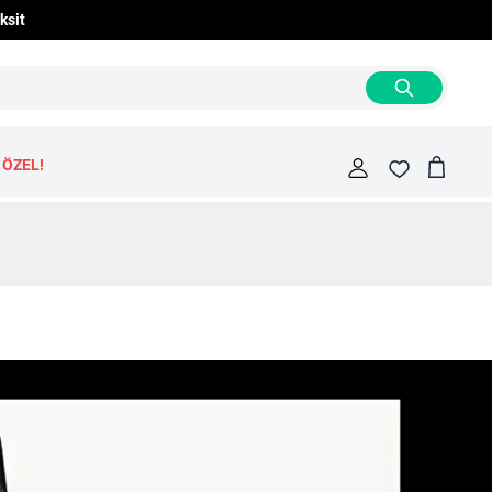
ksit
 ÖZEL!
Cart
Fav