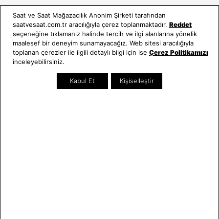
Kullanım Kılavuzları
Saat ve Saat Mağazacılık Anonim Şirketi tarafından
saatvesaat.com.tr aracılığıyla çerez toplanmaktadır.
Reddet
Saat ve Saat
Kategoriler
seçeneğine tıklamanız halinde tercih ve ilgi alanlarına yönelik
maalesef bir deneyim sunamayacağız. Web sitesi aracılığıyla
Hakkımızda
Erkek Saat
toplanan çerezler ile ilgili detaylı bilgi için ise
Çerez Politikamızı
Neden Saat ve Saat
Kadın Saat
inceleyebilirsiniz.
Mağazalar
Tüm Ürünler
Kabul Et
Kişiselleştir
Kurumsal Satış
Takı & Aksesuar
Mağazada Teknik Servis
Kampanyalar
Yatırımcı İlişkileri
İndirimliler
Online Özel
Hediye Kartı
Blog
İletişim
WhatsApp
0212 232 72 28
850 460 72 43
Bizi Takip Edin
Bize Ulaşın