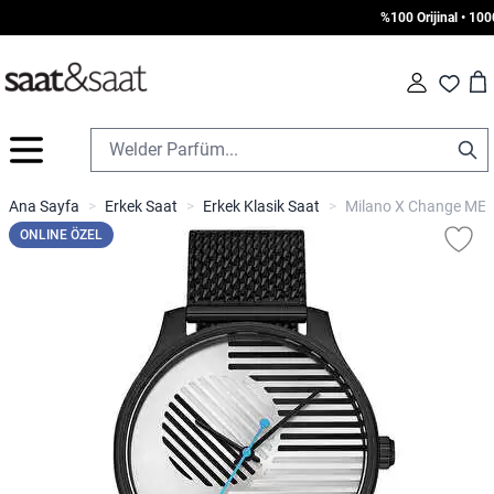
%100 Orijinal • 1000 
Car
Fav
İçeriğe geç
Ana Sayfa
>
Erkek Saat
>
Erkek Klasik Saat
>
Milano X Change MEX
ONLINE ÖZEL