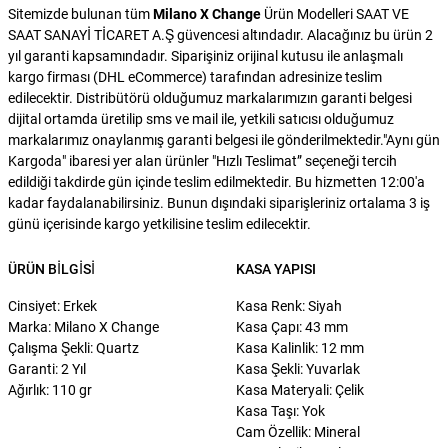
Sitemizde bulunan tüm
Milano X Change
Ürün Modelleri SAAT VE
SAAT SANAYİ TİCARET A.Ş güvencesi altındadır. Alacağınız bu ürün 2
yıl garanti kapsamındadır. Siparişiniz orijinal kutusu ile anlaşmalı
kargo firması (DHL eCommerce) tarafından adresinize teslim
edilecektir. Distribütörü olduğumuz markalarımızın garanti belgesi
dijital ortamda üretilip sms ve mail ile, yetkili satıcısı olduğumuz
markalarımız onaylanmış garanti belgesi ile gönderilmektedir."Aynı gün
Kargoda" ibaresi yer alan ürünler "Hızlı Teslimat” seçeneği tercih
edildiği takdirde gün içinde teslim edilmektedir. Bu hizmetten 12:00'a
kadar faydalanabilirsiniz. Bunun dışındaki siparişleriniz ortalama 3 iş
günü içerisinde kargo yetkilisine teslim edilecektir.
ÜRÜN BILGISI
KASA YAPISI
Cinsiyet: Erkek
Kasa Renk: Siyah
Marka: Milano X Change
Kasa Çapı: 43 mm
Çalışma Şekli: Quartz
Kasa Kalinlik: 12 mm
Garanti: 2 Yıl
Kasa Şekli: Yuvarlak
Ağırlık: 110 gr
Kasa Materyali: Çelik
Kasa Taşı: Yok
Cam Özellik: Mineral