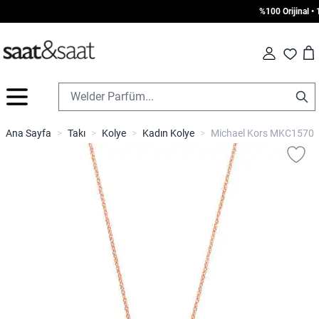
%100 Orijinal • 10
Car
Fav
İçeriğe geç
Ana Sayfa
>
Takı
>
Kolye
>
Kadın Kolye
>
Michael Kors MKC1570AN