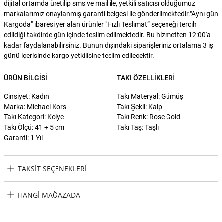
dijital ortamda üretilip sms ve mail ile, yetkili satıcısı olduğumuz
markalarımız onaylanmış garanti belgesi ile gönderilmektedir."Aynı gün
Kargoda" ibaresi yer alan ürünler "Hızlı Teslimat” seçeneği tercih
edildiği takdirde gün içinde teslim edilmektedir. Bu hizmetten 12:00'a
kadar faydalanabilirsiniz. Bunun dışındaki siparişleriniz ortalama 3 iş
günü içerisinde kargo yetkilisine teslim edilecektir.
ÜRÜN BILGISI
TAKI ÖZELLIKLERI
Cinsiyet: Kadın
Takı Materyal: Gümüş
Marka: Michael Kors
Takı Şekil: Kalp
Takı Kategori: Kolye
Takı Renk: Rose Gold
Takı Ölçü: 41 + 5 cm
Takı Taş: Taşlı
Garanti: 1 Yıl
TAKSIT SEÇENEKLERI
Michael Kors MKC1570AN-791 Kalpli Kadın Kolye Taksit
HANGI MAĞAZADA
Seçenekleri
Michael Kors MKC1570AN-791 Kalpli Kadın Kolye Hangi Mağazada