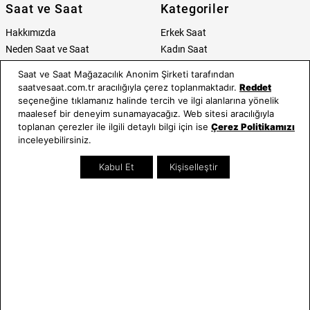
Saat ve Saat
Kategoriler
Hakkımızda
Erkek Saat
Neden Saat ve Saat
Kadın Saat
Mağazalar
Tüm Ürünler
Saat ve Saat Mağazacılık Anonim Şirketi tarafından
Kurumsal Satış
Takı & Aksesuar
saatvesaat.com.tr aracılığıyla çerez toplanmaktadır.
Reddet
Mağazada Teknik Servis
Kampanyalar
seçeneğine tıklamanız halinde tercih ve ilgi alanlarına yönelik
maalesef bir deneyim sunamayacağız. Web sitesi aracılığıyla
Yatırımcı İlişkileri
İndirimliler
toplanan çerezler ile ilgili detaylı bilgi için ise
Çerez Politikamızı
Online Özel
inceleyebilirsiniz.
Hediye Kartı
Blog
Kabul Et
Kişiselleştir
İletişim
WhatsApp
0212 232 72 28
850 460 72 43
Bizi Takip Edin
Bize Ulaşın