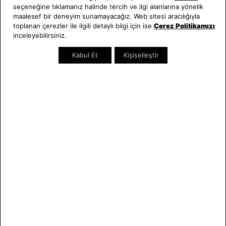
seçeneğine tıklamanız halinde tercih ve ilgi alanlarına yönelik
Hakkımızda
Erkek Saat
maalesef bir deneyim sunamayacağız. Web sitesi aracılığıyla
Neden Saat ve Saat
Kadın Saat
toplanan çerezler ile ilgili detaylı bilgi için ise
Çerez Politikamızı
Mağazalar
Tüm Ürünler
inceleyebilirsiniz.
Kurumsal Satış
Takı & Aksesuar
Kabul Et
Kişiselleştir
Mağazada Teknik Servis
Kampanyalar
Yatırımcı İlişkileri
İndirimliler
Online Özel
Hediye Kartı
Blog
İletişim
WhatsApp
0212 232 72 28
850 460 72 43
Bizi Takip Edin
Bize Ulaşın