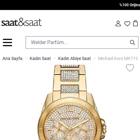
%100 Orijinal •
Car
Fav
İçeriğe geç
Ana Sayfa
>
Kadın Saat
>
Kadın Abiye Saat
>
Michael Kors MK7190 