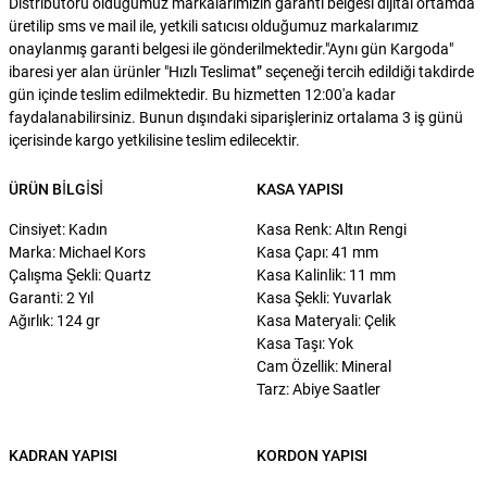
Distribütörü olduğumuz markalarımızın garanti belgesi dijital ortamda
üretilip sms ve mail ile, yetkili satıcısı olduğumuz markalarımız
onaylanmış garanti belgesi ile gönderilmektedir."Aynı gün Kargoda"
ibaresi yer alan ürünler "Hızlı Teslimat” seçeneği tercih edildiği takdirde
gün içinde teslim edilmektedir. Bu hizmetten 12:00'a kadar
faydalanabilirsiniz. Bunun dışındaki siparişleriniz ortalama 3 iş günü
içerisinde kargo yetkilisine teslim edilecektir.
ÜRÜN BILGISI
KASA YAPISI
Cinsiyet: Kadın
Kasa Renk: Altın Rengi
Marka: Michael Kors
Kasa Çapı: 41 mm
Çalışma Şekli: Quartz
Kasa Kalinlik: 11 mm
Garanti: 2 Yıl
Kasa Şekli: Yuvarlak
Ağırlık: 124 gr
Kasa Materyali: Çelik
Kasa Taşı: Yok
Cam Özellik: Mineral
Tarz: Abiye Saatler
KADRAN YAPISI
KORDON YAPISI