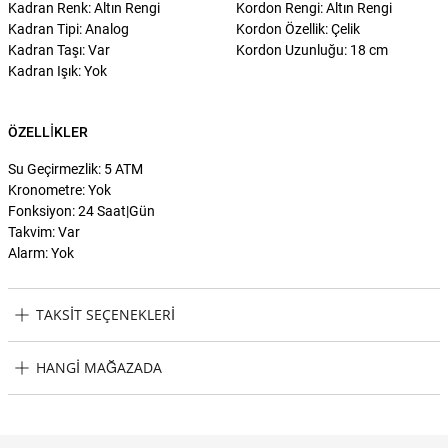
Kadran Renk: Altın Rengi
Kordon Rengi: Altın Rengi
Kadran Tipi: Analog
Kordon Özellik: Çelik
Kadran Taşı: Var
Kordon Uzunluğu: 18 cm
Kadran Işık: Yok
ÖZELLIKLER
Su Geçirmezlik: 5 ATM
Kronometre: Yok
Fonksiyon: 24 Saat|Gün
Takvim: Var
Alarm: Yok
TAKSIT SEÇENEKLERI
Michael Kors MK7190 Kadın Kol Saati Taksit Seçenekleri
HANGI MAĞAZADA
Michael Kors MK7190 Kadın Kol Saati Hangi Mağazada Bulabilirim?