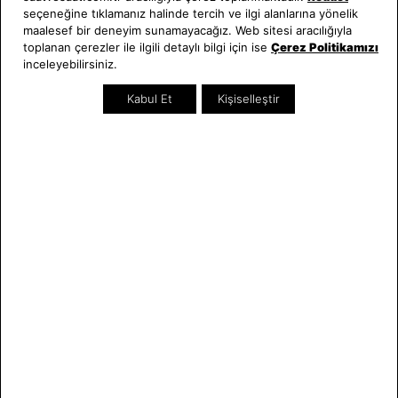
seçeneğine tıklamanız halinde tercih ve ilgi alanlarına yönelik
Hakkımızda
Erkek Saat
maalesef bir deneyim sunamayacağız. Web sitesi aracılığıyla
Neden Saat ve Saat
Kadın Saat
toplanan çerezler ile ilgili detaylı bilgi için ise
Çerez Politikamızı
Mağazalar
Tüm Ürünler
inceleyebilirsiniz.
Kurumsal Satış
Takı & Aksesuar
Kabul Et
Kişiselleştir
Mağazada Teknik Servis
Kampanyalar
Yatırımcı İlişkileri
İndirimliler
Online Özel
Hediye Kartı
Blog
İletişim
WhatsApp
0212 232 72 28
850 460 72 43
Bizi Takip Edin
Bize Ulaşın