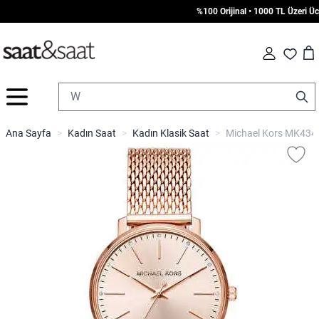
%100 Orijinal • 1000 TL Üzeri Ücre
Car
Fav
İçeriğe geç
Ana Sayfa
>
Kadın Saat
>
Kadın Klasik Saat
>
Michael Kors MK4340