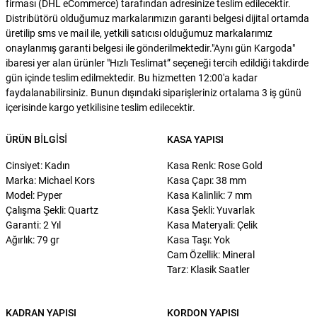
firması (DHL eCommerce) tarafından adresinize teslim edilecektir.
Distribütörü olduğumuz markalarımızın garanti belgesi dijital ortamda
üretilip sms ve mail ile, yetkili satıcısı olduğumuz markalarımız
onaylanmış garanti belgesi ile gönderilmektedir."Aynı gün Kargoda"
ibaresi yer alan ürünler "Hızlı Teslimat” seçeneği tercih edildiği takdirde
gün içinde teslim edilmektedir. Bu hizmetten 12:00'a kadar
faydalanabilirsiniz. Bunun dışındaki siparişleriniz ortalama 3 iş günü
içerisinde kargo yetkilisine teslim edilecektir.
ÜRÜN BILGISI
KASA YAPISI
Cinsiyet: Kadın
Kasa Renk: Rose Gold
Marka: Michael Kors
Kasa Çapı: 38 mm
Model: Pyper
Kasa Kalinlik: 7 mm
Çalışma Şekli: Quartz
Kasa Şekli: Yuvarlak
Garanti: 2 Yıl
Kasa Materyali: Çelik
Ağırlık: 79 gr
Kasa Taşı: Yok
Cam Özellik: Mineral
Tarz: Klasik Saatler
KADRAN YAPISI
KORDON YAPISI