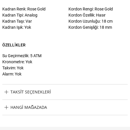
Kadran Renk: Rose Gold
Kordon Rengi: Rose Gold
Kadran Tipi: Analog
Kordon Özellik: Hasır
Kadran Taşı: Var
Kordon Uzunluğu: 18 cm
Kadran Işık: Yok
Kordon Genişliği: 18 mm
ÖZELLIKLER
Su Geçirmezlik: 5 ATM
Kronometre: Yok
Takvim: Yok
Alarm: Yok
TAKSIT SEÇENEKLERI
Michael Kors MK4340 Kadın Kol Saati Taksit Seçenekleri
HANGI MAĞAZADA
Michael Kors MK4340 Kadın Kol Saati Hangi Mağazada Bulabilirim?