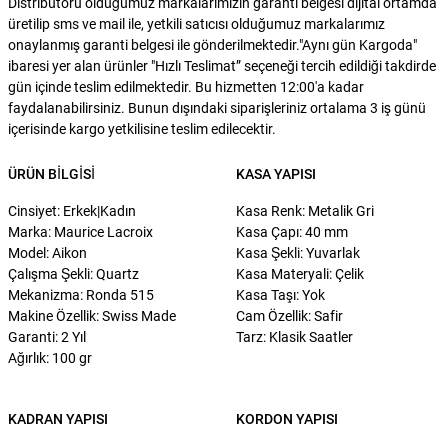
Distribütörü olduğumuz markalarımızın garanti belgesi dijital ortamda
üretilip sms ve mail ile, yetkili satıcısı olduğumuz markalarımız
onaylanmış garanti belgesi ile gönderilmektedir."Aynı gün Kargoda"
ibaresi yer alan ürünler "Hızlı Teslimat” seçeneği tercih edildiği takdirde
gün içinde teslim edilmektedir. Bu hizmetten 12:00'a kadar
faydalanabilirsiniz. Bunun dışındaki siparişleriniz ortalama 3 iş günü
içerisinde kargo yetkilisine teslim edilecektir.
ÜRÜN BILGISI
KASA YAPISI
Cinsiyet: Erkek|Kadın
Kasa Renk: Metalik Gri
Marka: Maurice Lacroix
Kasa Çapı: 40 mm
Model: Aikon
Kasa Şekli: Yuvarlak
Çalışma Şekli: Quartz
Kasa Materyali: Çelik
Mekanizma: Ronda 515
Kasa Taşı: Yok
Makine Özellik: Swiss Made
Cam Özellik: Safir
Garanti: 2 Yıl
Tarz: Klasik Saatler
Ağırlık: 100 gr
KADRAN YAPISI
KORDON YAPISI