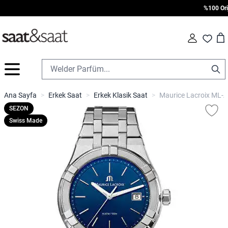
%100 Orijin
Car
Fav
İçeriğe geç
Ana Sayfa
>
Erkek Saat
>
Erkek Klasik Saat
>
Maurice Lacroix ML-
SEZON
Swiss Made