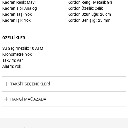
Kadran Renk: Mavi
Kordon Rengi: Metalik Gri
Kadran Tipi: Analog
Kordon Özellik: Çelik
Kadran Taşı: Yok
Kordon Uzunluğu: 20 cm
Kadran Işık: Yok
Kordon Genişliği: 23 mm
ÖZELLIKLER
Su Geçirmezlik: 10 ATM
Kronometre: Yok
Takvim: Var
Alarm: Yok
TAKSIT SEÇENEKLERI
Maurice Lacroix ML-AI1108SS002430-1 Kol Saati Taksit
HANGI MAĞAZADA
Seçenekleri
Maurice Lacroix ML-AI1108SS002430-1 Kol Saati Hangi Mağazada
Bulabilirim?