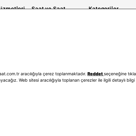
izmetleri
Saat ve Saat
Kategoriler
Hakkımızda
Erkek Saat
 İşlemleri
Neden Saat ve Saat
Kadın Saat
Seçenekleri
Mağazalar
Tüm Ürünler
ilgileri
Kurumsal Satış
Takı & Aksesuar
Mağazada Teknik Servis
Kampanyalar
Yatırımcı İlişkileri
İndirimliler
Sorgula
Online Özel
E-Fatura
Hediye Kartı
at.com.tr aracılığıyla çerez toplanmaktadır.
Reddet
seçeneğine tıkl
vuzları
Blog
ağız. Web sitesi aracılığıyla toplanan çerezler ile ilgili detaylı bilgi 
p
Bizi Takip Edin
Bize Ulaşın
3