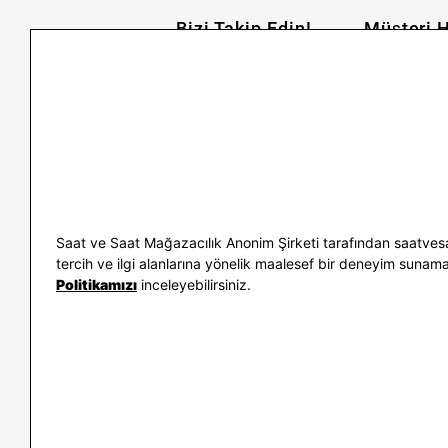
Bizi Takip Edin!
Müşteri H
İletişim
Nasıl Alırım
Sıkça Sorulan Sorular
Kargo ve İade
Kullanım Koşulları
Banka Taksit 
Kişisel Verilerin Korunması
Banka Hesap B
ve Aydınlatma Metni
Kolay İade
Bilgi Toplumu Hizmetleri
Sipariş Takip
Hediye Kartı 
E-Garanti ve 
Saat ve Saat Mağazacılık Anonim Şirketi tarafından saatvesa
Kullanım Kıla
tercih ve ilgi alanlarına yönelik maalesef bir deneyim sunamayac
Politikamızı
inceleyebilirsiniz.
İletişim
WhatsAp
0212 232 72 28
850 460 72 4