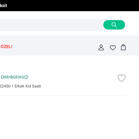
ksit
 ÖZEL!
Cart
Fav
 Distribütörü
2430-1 Erkek Kol Saati