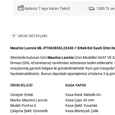
Vadesiz 7 Aya Varan Taksit
1000 TL ve
ÜRÜN DETAYLARI
Maurice Lacroix ML-PT6038SSL22430-1 Erkek Kol Saati Ürün De
Sitemizde bulunan tüm
Maurice Lacroix
Ürün Modelleri SAAT VE SAA
firması (DHL eCommerce) tarafından adresinize teslim edilecektir. D
onaylanmış garanti belgesi ile gönderilmektedir."Aynı gün Kargoda" i
faydalanabilirsiniz. Bunun dışındaki siparişleriniz ortalama 3 iş günü
ÜRÜN BILGISI
KASA YAPISI
Cinsiyet: Erkek
Kasa Renk: Metalik Gri
Marka: Maurice Lacroix
Kasa Çapı: 43 mm
Model: Pontos S
Kasa Şekli: Yuvarlak
Çalışma Şekli: Otomatik
Kasa Materyali: Çelik