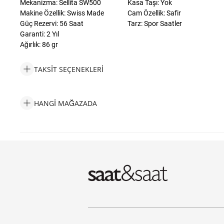
Mekanizma: Sellita SW500
Kasa Taşı: Yok
Makine Özellik: Swiss Made
Cam Özellik: Safir
Güç Rezervi: 56 Saat
Tarz: Spor Saatler
Garanti: 2 Yıl
Ağırlık: 86 gr
TAKSIT SEÇENEKLERI
Maurice Lacroix ML-PT6038SSL22430-1 Erkek Kol Saati Taksit 
HANGI MAĞAZADA
Maurice Lacroix ML-PT6038SSL22430-1 Erkek Kol Saati Hangi 