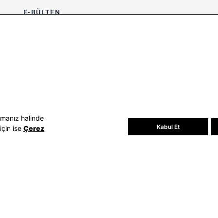
E-BÜLTEN
Bültene üye olun, kampanya ve
süprizleri kaçırmayın
E-posta Adresiniz
Üye Ol
E-posta adresinizi vererek
E-Bülten
aydınlatma metni
uyarınca tarafınıza e-
posta gönderilmesini kabul etmiş
olursunuz.
- Daha sonra abonelikten çıkabilirsiniz.
amanız halinde
Kabul Et
için ise
Çerez