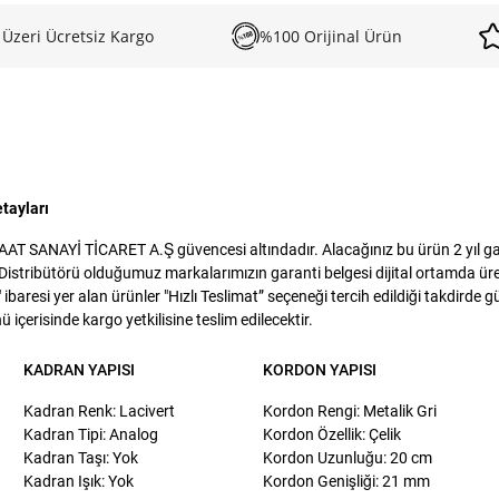
 Üzeri Ücretsiz Kargo
%100 Orijinal Ürün
tayları
T SANAYİ TİCARET A.Ş güvencesi altındadır. Alacağınız bu ürün 2 yıl gara
istribütörü olduğumuz markalarımızın garanti belgesi dijital ortamda üreti
baresi yer alan ürünler "Hızlı Teslimat” seçeneği tercih edildiği takdirde 
 içerisinde kargo yetkilisine teslim edilecektir.
KADRAN YAPISI
KORDON YAPISI
Kadran Renk: Lacivert
Kordon Rengi: Metalik Gri
Kadran Tipi: Analog
Kordon Özellik: Çelik
Kadran Taşı: Yok
Kordon Uzunluğu: 20 cm
Kadran Işık: Yok
Kordon Genişliği: 21 mm