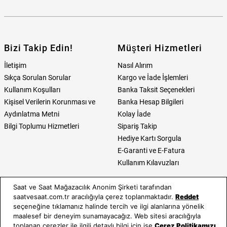
Bizi Takip Edin!
Müşteri Hizmetleri
İletişim
Nasıl Alırım
Sıkça Sorulan Sorular
Kargo ve İade İşlemleri
Kullanım Koşulları
Banka Taksit Seçenekleri
Kişisel Verilerin Korunması ve
Banka Hesap Bilgileri
Aydınlatma Metni
Kolay İade
Bilgi Toplumu Hizmetleri
Sipariş Takip
Hediye Kartı Sorgula
E-Garanti ve E-Fatura
Kullanım Kılavuzları
Saat ve Saat
Kategoriler
Saat ve Saat Mağazacılık Anonim Şirketi tarafından
saatvesaat.com.tr aracılığıyla çerez toplanmaktadır.
Reddet
Hakkımızda
Erkek Saat
seçeneğine tıklamanız halinde tercih ve ilgi alanlarına yönelik
Neden Saat ve Saat
Kadın Saat
maalesef bir deneyim sunamayacağız. Web sitesi aracılığıyla
Mağazalar
Tüm Ürünler
toplanan çerezler ile ilgili detaylı bilgi için ise
Çerez Politikamızı