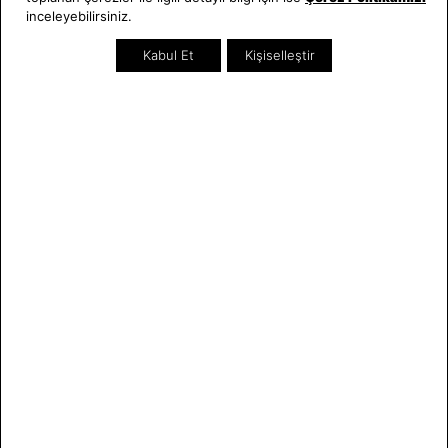
inceleyebilirsiniz.
Kurumsal Satış
Takı & Aksesuar
Mağazada Teknik Servis
Kampanyalar
Kabul Et
Kişiselleştir
Yatırımcı İlişkileri
İndirimliler
Online Özel
Hediye Kartı
Blog
İletişim
WhatsApp
0212 232 72 28
850 460 72 43
Bizi Takip Edin
Bize Ulaşın
E-BÜLTEN
Bültene üye olun, kampanya ve süprizleri kaçırmayın