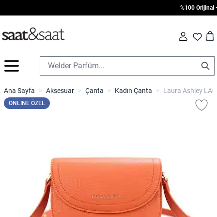
%100 Orijinal • 
Car
Fav
İçeriğe geç
Ana Sayfa
>
Aksesuar
>
Çanta
>
Kadın Çanta
>
Laura Ashley LA
ONLINE ÖZEL