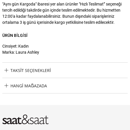
"Aynı gün Kargoda" ibaresi yer alan ürünler "Hızlı Teslimat” seçeneği
tercih edildiği takdirde gün içinde teslim edilmektedir. Bu hizmetten
12:00'a kadar faydalanabilirsiniz. Bunun dışındaki siparişleriniz
ortalama 3 iş günü içerisinde kargo yetkilisine teslim edilecektir.
ÜRÜN BILGISI
Cinsiyet: Kadın
Marka: Laura Ashley
TAKSIT SEÇENEKLERI
Laura Ashley LA0092010532-003 Kadın Çanta Taksit Seçenekleri
HANGI MAĞAZADA
Laura Ashley LA0092010532-003 Kadın Çanta Hangi Mağazada
Bulabilirim?