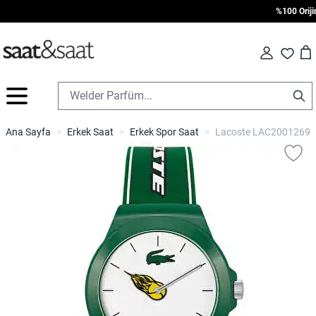
%100 Orijinal
Car
Fav
İçeriğe geç
Ana Sayfa
>
Erkek Saat
>
Erkek Spor Saat
>
Lacoste LAC2001269 K