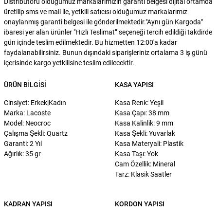
Distribütörü olduğumuz markalarımızın garanti belgesi dijital ortamda
üretilip sms ve mail ile, yetkili satıcısı olduğumuz markalarımız
onaylanmış garanti belgesi ile gönderilmektedir."Aynı gün Kargoda"
ibaresi yer alan ürünler "Hızlı Teslimat” seçeneği tercih edildiği takdirde
gün içinde teslim edilmektedir. Bu hizmetten 12:00'a kadar
faydalanabilirsiniz. Bunun dışındaki siparişleriniz ortalama 3 iş günü
içerisinde kargo yetkilisine teslim edilecektir.
ÜRÜN BILGISI
KASA YAPISI
Cinsiyet: Erkek|Kadın
Kasa Renk: Yeşil
Marka: Lacoste
Kasa Çapı: 38 mm
Model: Neocroc
Kasa Kalinlik: 9 mm
Çalışma Şekli: Quartz
Kasa Şekli: Yuvarlak
Garanti: 2 Yıl
Kasa Materyali: Plastik
Ağırlık: 35 gr
Kasa Taşı: Yok
Cam Özellik: Mineral
Tarz: Klasik Saatler
KADRAN YAPISI
KORDON YAPISI