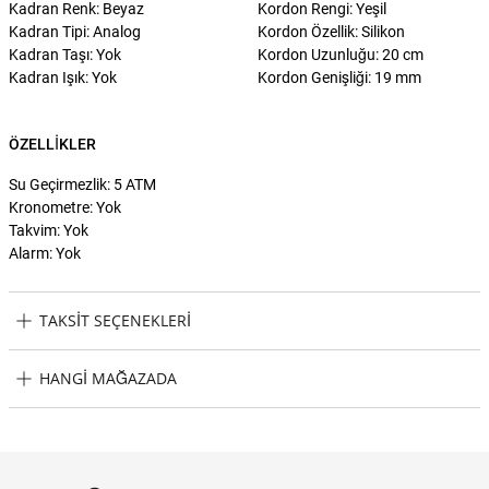
Kadran Renk: Beyaz
Kordon Rengi: Yeşil
Kadran Tipi: Analog
Kordon Özellik: Silikon
Kadran Taşı: Yok
Kordon Uzunluğu: 20 cm
Kadran Işık: Yok
Kordon Genişliği: 19 mm
ÖZELLIKLER
Su Geçirmezlik: 5 ATM
Kronometre: Yok
Takvim: Yok
Alarm: Yok
TAKSIT SEÇENEKLERI
Lacoste LAC2001269 Kol Saati Taksit Seçenekleri
HANGI MAĞAZADA
Lacoste LAC2001269 Kol Saati Hangi Mağazada Bulabilirim?