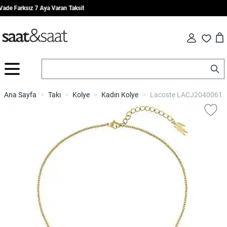
de Farksız 7 Aya Varan Taksit
Car
Fav
İçeriğe geç
Ana Sayfa
>
Takı
>
Kolye
>
Kadın Kolye
>
Lacoste LACJ2040061 K