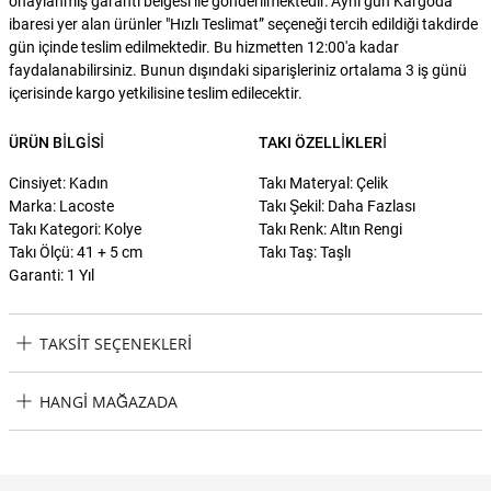
onaylanmış garanti belgesi ile gönderilmektedir."Aynı gün Kargoda"
ibaresi yer alan ürünler "Hızlı Teslimat” seçeneği tercih edildiği takdirde
gün içinde teslim edilmektedir. Bu hizmetten 12:00'a kadar
faydalanabilirsiniz. Bunun dışındaki siparişleriniz ortalama 3 iş günü
içerisinde kargo yetkilisine teslim edilecektir.
ÜRÜN BILGISI
TAKI ÖZELLIKLERI
Cinsiyet: Kadın
Takı Materyal: Çelik
Marka: Lacoste
Takı Şekil: Daha Fazlası
Takı Kategori: Kolye
Takı Renk: Altın Rengi
Takı Ölçü: 41 + 5 cm
Takı Taş: Taşlı
Garanti: 1 Yıl
TAKSIT SEÇENEKLERI
Lacoste LACJ2040061 Kadın Kolye Taksit Seçenekleri
HANGI MAĞAZADA
Lacoste LACJ2040061 Kadın Kolye Hangi Mağazada Bulabilirim?