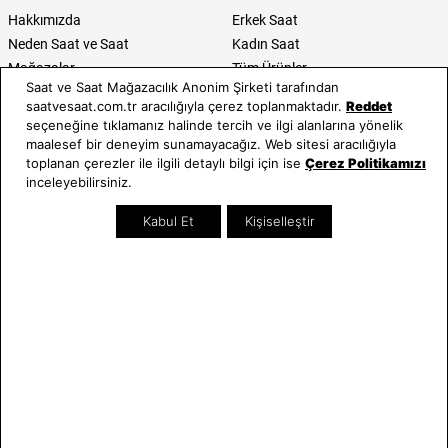
Hakkımızda
Erkek Saat
Neden Saat ve Saat
Kadın Saat
Mağazalar
Tüm Ürünler
Saat ve Saat Mağazacılık Anonim Şirketi tarafından
Kurumsal Satış
Takı & Aksesuar
saatvesaat.com.tr aracılığıyla çerez toplanmaktadır.
Reddet
Mağazada Teknik Servis
Kampanyalar
seçeneğine tıklamanız halinde tercih ve ilgi alanlarına yönelik
Yatırımcı İlişkileri
İndirimliler
maalesef bir deneyim sunamayacağız. Web sitesi aracılığıyla
toplanan çerezler ile ilgili detaylı bilgi için ise
Çerez Politikamızı
Online Özel
inceleyebilirsiniz.
Hediye Kartı
Blog
Kabul Et
Kişiselleştir
İletişim
WhatsApp
0212 232 72 28
850 460 72 43
Bizi Takip Edin
Bize Ulaşın